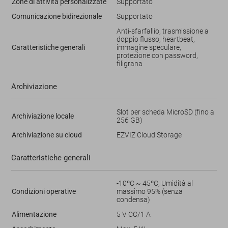
Zone di attività personalizzate
Supportato
Comunicazione bidirezionale
Supportato
Anti-sfarfallio, trasmissione a
doppio flusso, heartbeat,
Caratteristiche generali
immagine speculare,
protezione con password,
filigrana
Archiviazione
Slot per scheda MicroSD (fino a
Archiviazione locale
256 GB)
Archiviazione su cloud
EZVIZ Cloud Storage
Caratteristiche generali
-10ºC ~ 45ºC, Umidità al
Condizioni operative
massimo 95% (senza
condensa)
Alimentazione
5 V CC/1 A