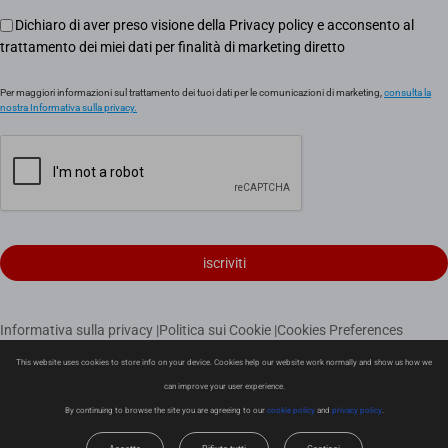
Dichiaro di aver preso visione della Privacy policy e acconsento al
trattamento dei miei dati per finalità di marketing diretto
Per maggiori informazioni sul trattamento dei tuoi dati per le comunicazioni di marketing,
consulta la
nostra Informativa sulla privacy.
iscriviti
Informativa sulla privacy
|
Politica sui Cookie
|
Cookies Preferences
|
Condizioni di vendita
|
Garanzia Limitata
|
Politica di consegna
This website uses cookies to store info on your device. Cookies help our website work normally and show us how we
|
Politica di reso
can improve your user experience.
Copyright © 2026 EZVIZ Europe B.V. Tutti i diritti riservati.
By continuing to browse the site you are agreeing to our
cookie policy
and
privacy policy
.