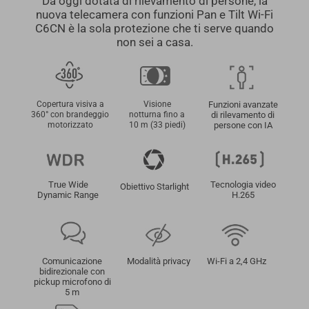
Da oggi dotata di rilevamento di persone, la
nuova telecamera con funzioni Pan e Tilt Wi-Fi
C6CN è la sola protezione che ti serve quando
non sei a casa.
Copertura visiva a
Funzioni avanzate
Visione
360° con brandeggio
di rilevamento di
notturna fino a
motorizzato
persone con IA
10 m (33 piedi)
True Wide
Tecnologia video
Obiettivo Starlight
Dynamic Range
H.265
Comunicazione
Modalità privacy
Wi-Fi a 2,4 GHz
bidirezionale con
pickup microfono di
5 m