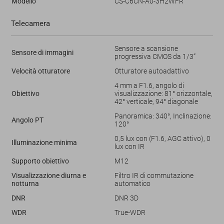
Modello
CS-C6CN-A0-3H2WFR
Telecamera
Sensore a scansione
Sensore di immagini
progressiva CMOS da 1/3”
Velocità otturatore
Otturatore autoadattivo
4 mm a F1.6, angolo di
Obiettivo
visualizzazione: 81° orizzontale,
42° verticale, 94° diagonale
Panoramica: 340°, Inclinazione:
Angolo PT
120°
0,5 lux con (F1.6, AGC attivo), 0
Illuminazione minima
lux con IR
Supporto obiettivo
M12
Visualizzazione diurna e
Filtro IR di commutazione
notturna
automatico
DNR
DNR 3D
WDR
True-WDR