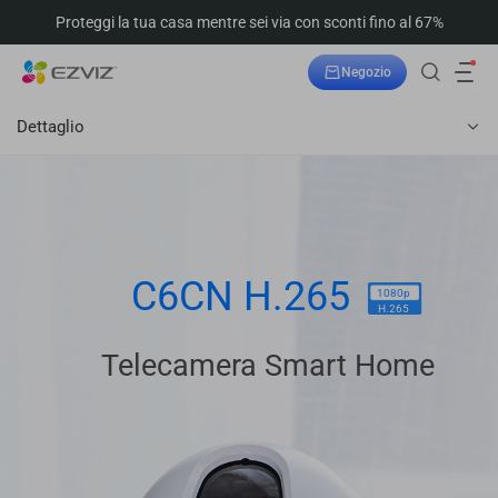
Proteggi la tua casa mentre sei via con sconti fino al 67%
Negozio
Dettaglio
C6CN H.265
1080p
H.265
Telecamera Smart Home