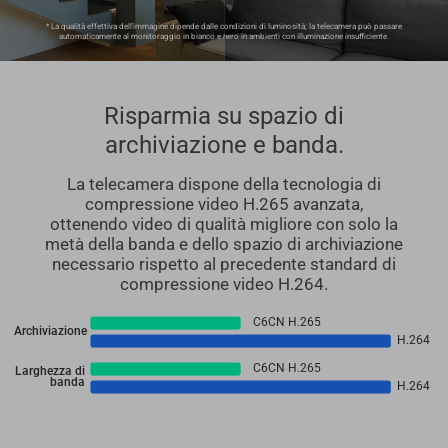
* La qualità effettiva dell'immagine dipende dalle condizioni di luminosità; la telecamera può passare
automaticamente al monitoraggio in bianco e nero in ambienti con illuminazione insufficiente.
Risparmia su spazio di
archiviazione e banda.
La telecamera dispone della tecnologia di
compressione video H.265 avanzata,
ottenendo video di qualità migliore con solo la
metà della banda e dello spazio di archiviazione
necessario rispetto al precedente standard di
compressione video H.264.
C6CN H.265
Archiviazione
H.264
C6CN H.265
Larghezza di
banda
H.264