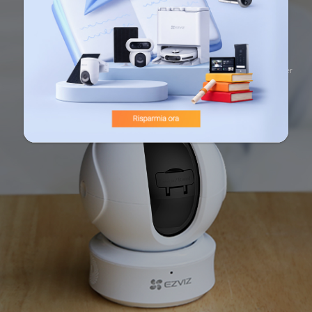
Oscuratore
Crittografia
Protocollo di
Passaggi multipli per
per Privacy
AES a 128 bit
crittografia TLS
l'autenticazione