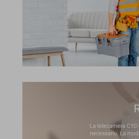
R
La telecamera C1C-B è
necessario. La moda