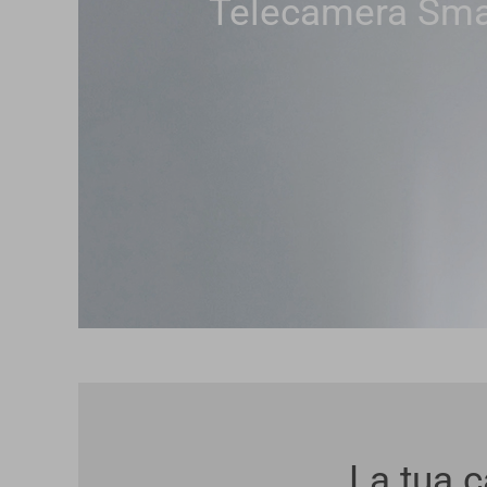
Telecamera Sm
La tua 