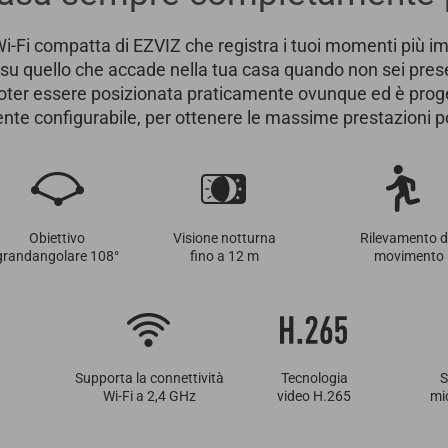
-Fi compatta di EZVIZ che registra i tuoi momenti più im
a su quello che accade nella tua casa quando non sei pre
oter essere posizionata praticamente ovunque ed è prog
nte configurabile, per ottenere le massime prestazioni po
Obiettivo
Visione notturna
Rilevamento d
grandangolare 108°
fino a 12 m
movimento
Supporta la connettività
Tecnologia
S
Wi-Fi a 2,4 GHz
video H.265
mi