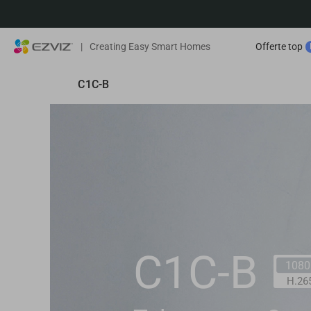
|
Creating Easy Smart Homes
Offerte top
C1C-B
C1C-B
1080
H.26