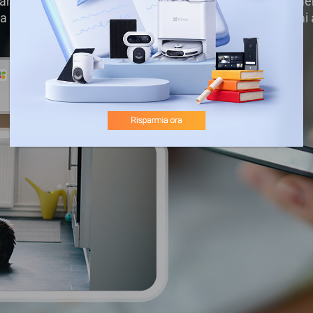
ario fissare lo schermo per osservare tutto in ogni mome
in tutta tranquillità con l'aiuto dell'app EZVIZ. Riceverai
volta che la telecamera rileva un'attività sospetta.
EZVIZ in questo momento
Telecamera C1C-B: Allarme rilevamento
movimento (2020-09-16 09:40:25)