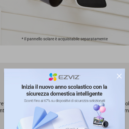
* Il pannello solare è acquistabile separatamente
Visione notturna a colori.
etti integrati BC1C è in grado di riprodurre immagini a co
 intensa oscurità, per vedere importanti dettagli che altr
persi.