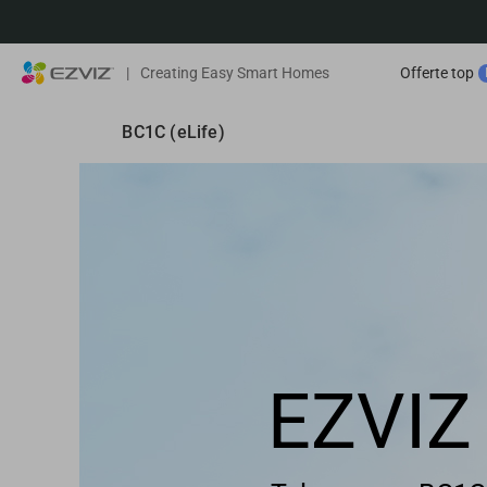
|
Creating Easy Smart Homes
Offerte top
BC1C (eLife)
EZVIZ 