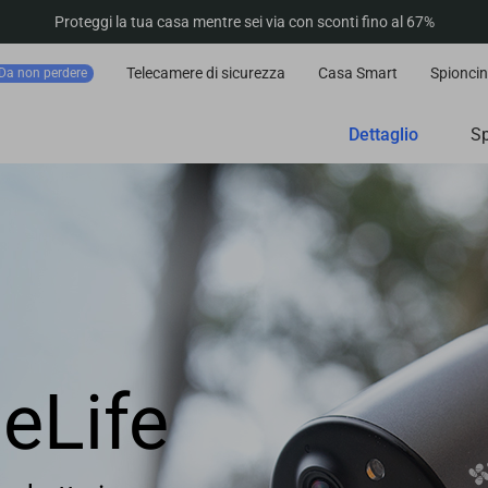
Proteggi la tua casa mentre sei via con sconti fino al 67%
Telecamere di sicurezza
Casa Smart
Spioncin
Da non perdere
Dettaglio
S
eLife