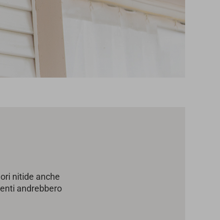
lori nitide anche
imenti andrebbero