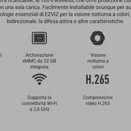
a ricaricabile, al 100% wireless, che offre protezione co
on una sola carica. Facilmente installabile ovunque per a
nologie essenziali di EZVIZ per la visione notturna a colori
bidirezionale, la difesa attiva e altre caratteristiche.
l
Archiviazione
Visione
eMMC da 32 GB
notturna a
integrata
colori
Supporta la
Compressione
connettività Wi-Fi
video H.265
a 2,4 GHz