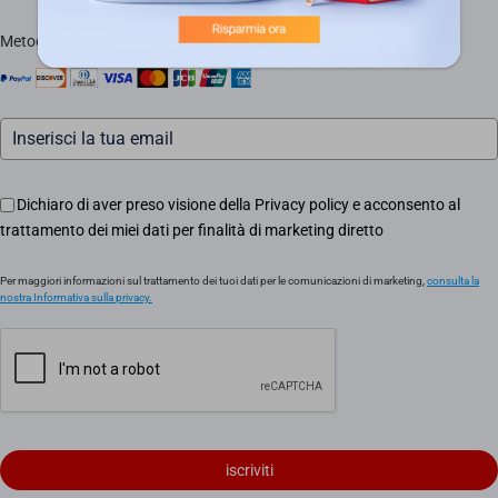
Contattaci
Traccia il tuo ordine
Metodi di pagamento accettati
Informazioni legali
Eventi
Assistenza Motori Apricancello
Dichiaro di aver preso visione della Privacy policy e acconsento al
trattamento dei miei dati per finalità di marketing diretto
Per maggiori informazioni sul trattamento dei tuoi dati per le comunicazioni di marketing,
consulta la
nostra Informativa sulla privacy.
iscriviti