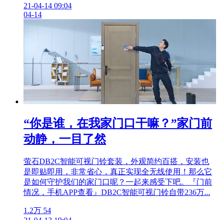
21-04-14 09:04
04-14
“你是谁，在我家门口干嘛？”家门前
动静，一目了然
萤石DB2C智能可视门铃套装，外观简约百搭，安装也
是即贴即用，非常省心，真正实现全无线使用！那么它
是如何守护我们的家门口呢？一起来感受下吧。『门前
情况，手机APP查看』DB2C智能可视门铃自带236万...
1.2万
54