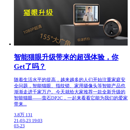
智能猫眼升级带来的超强体验，你
Get了吗？
随着生活水平的提高，越来越多的人们开始注重家庭安
全问题，智能猫眼、指纹锁、家用摄像头等智能产品也
渐渐走进千家万户。今天就给大家推荐一款全新升级的
智能猫眼——萤石DP2C，一起来看看它能为我们的爱家
带来...
3.8万
131
21-03-23 19:03
03-23