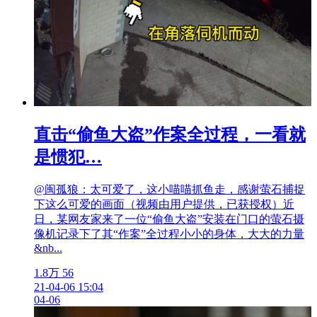
直击“偷鱼大盗”作案全过程，一看就
是惯犯…
@闽孤狼：太可爱了，这小喵喵抓鱼走，感谢萤石捕捉
下这么可爱的画面（视频由用户提供，已获授权）近
日，某网友家来了一位“偷鱼大盗”安装在门口的萤石摄
像机记录下了其“作案”全过程小小的身体，大大的力量
&nb...
1.8万
56
21-04-06 15:04
04-06