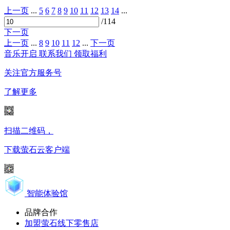
上一页
...
5
6
7
8
9
10
11
12
13
14
...
/114
下一页
上一页
...
8
9
10
11
12
...
下一页
音乐开启
联系我们
领取福利
关注官方服务号
了解更多
扫描二维码，
下载萤石云客户端
智能体验馆
品牌合作
加盟萤石线下零售店