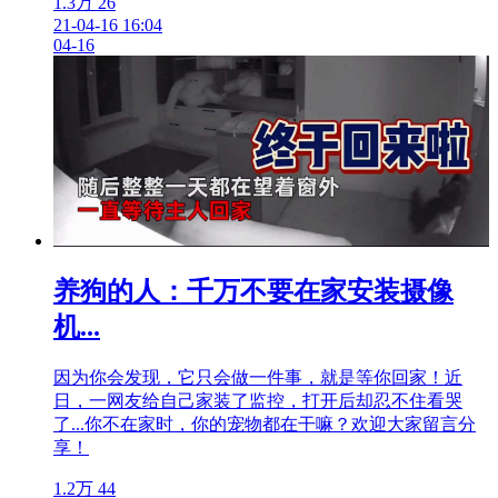
1.3万
26
21-04-16 16:04
04-16
养狗的人：千万不要在家安装摄像
机...
因为你会发现，它只会做一件事，就是等你回家！近
日，一网友给自己家装了监控，打开后却忍不住看哭
了...你不在家时，你的宠物都在干嘛？欢迎大家留言分
享！
1.2万
44