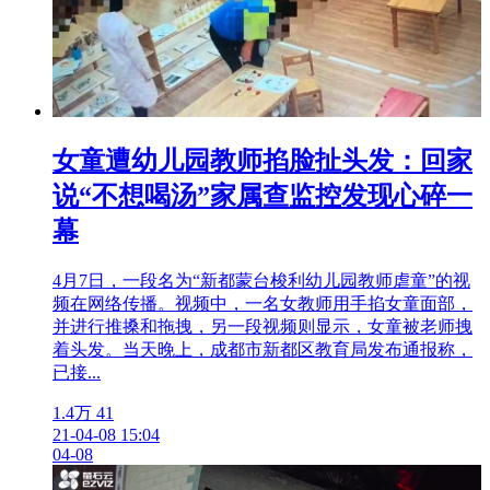
女童遭幼儿园教师掐脸扯头发：回家
说“不想喝汤”家属查监控发现心碎一
幕
4月7日，一段名为“新都蒙台梭利幼儿园教师虐童”的视
频在网络传播。视频中，一名女教师用手掐女童面部，
并进行推搡和拖拽，另一段视频则显示，女童被老师拽
着头发。当天晚上，成都市新都区教育局发布通报称，
已接...
1.4万
41
21-04-08 15:04
04-08