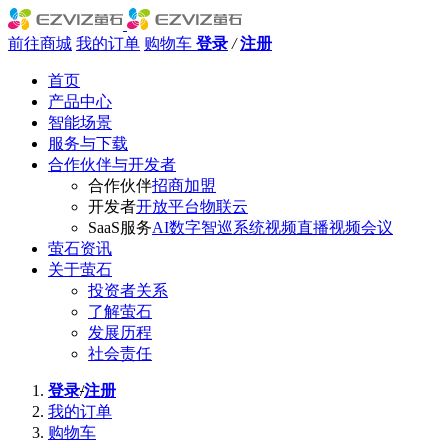
前往商城
我的订单
购物车
登录
/
注册
首页
产品中心
智能场景
服务与下载
合作伙伴与开发者
合作伙伴
招商加盟
开发者
开放平台
物联云
SaaS服务
AI数字智巡系统
视频直播
视频会议
萤石资讯
关于萤石
投资者关系
了解萤石
发展历程
社会责任
登录
/
注册
我的订单
购物车