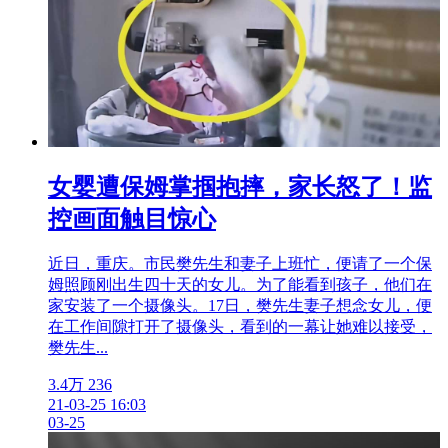
女婴遭保姆掌掴抱摔，家长怒了！监
控画面触目惊心
近日，重庆。市民樊先生和妻子上班忙，便请了一个保
姆照顾刚出生四十天的女儿。为了能看到孩子，他们在
家安装了一个摄像头。17日，樊先生妻子想念女儿，便
在工作间隙打开了摄像头，看到的一幕让她难以接受，
樊先生...
3.4万
236
21-03-25 16:03
03-25