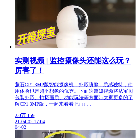
实测视频 | 监控摄像头还能这么玩？
厉害了！
萤石CP1 3MP版智能摄像机，外形萌趣，质感独特，使
用体验也是超乎想象的优秀。下面这篇短视频将从宝贝
包装外形、拍摄画质、功能玩法等方面带大家更多的了
解CP1 3MP版，一起来看看吧↓↓↓ ...
2.0万
159
21-04-02 17:04
04-02