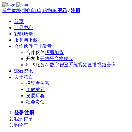
前往商城
我的订单
购物车
登录
/
注册
首页
产品中心
智能场景
服务与下载
合作伙伴与开发者
合作伙伴
招商加盟
开发者
开放平台
物联云
SaaS服务
AI数字智巡系统
视频直播
视频会议
萤石资讯
关于萤石
投资者关系
了解萤石
发展历程
社会责任
登录
/
注册
我的订单
购物车