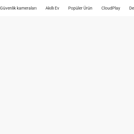
Güvenlik kameraları
Akıllı Ev
Popüler Ürün
CloudPlay
De