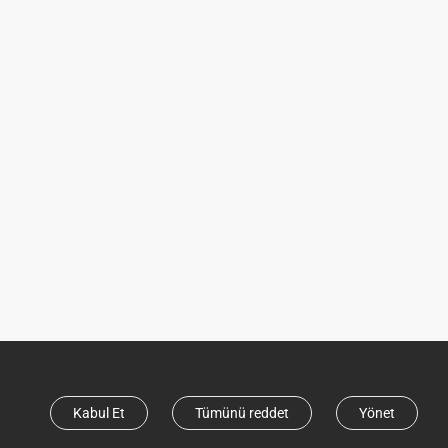
Kabul Et
Tümünü reddet
Yönet
Bizi sosyal medyada takip edin