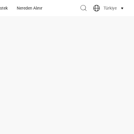
Türkiye
stek
Nereden Alınır