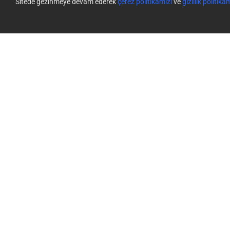
Sitede gezinmeye devam ederek
çerez politikamızı
ve
gizlilik politika
Güvenlik kamerası
Biz Kimiz
Akıllı Evler
Bize Ulaşın
Haber odası
Trust Center
EZVIZ CSR
Gizlilik Politikası
|
Çerezlerin Kullanımı
|
Çerez Tercihleri
|
Hizmet Koşulları
|
L