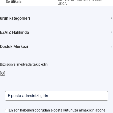
Sertifikalar
UKCA
ürün kategorileri
Güvenlik kamerası
EZVIZ Hakkında
Akıllı Evler
Biz Kimiz
Destek Merkezi
Bize Ulaşın
SSS
Haber odası
Bizi sosyal medyada takip edin
İndir
Trust Center
Akıllı Kilit Servisleri
EZVIZ CSR
Kamera ve Robot Süpürge Hizmet Merkezi
Yerinde Hizmet
En son haberleri doğrudan e-posta kutunuza almak için abone