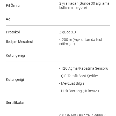
2 yıla kadar (Günde 30 algılama
Pil Ömrü
kullanımına göre)
Ağ
Protokol
ZigBee 3.0
< 200 m (Açık ortamda test
İletişim Mesafesi
edilmiştir)
Kutu içeriği
- T2C Açma/Kapatma Sensörü
- Çift Taraflı Bant Şeritler
Kutu içeriği
- Mevzuat Bilgisi
- Hızlı Başlangıç Kılavuzu
Sertifikalar
CE / RoHS / REACH / WEEE /