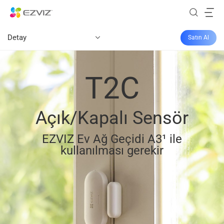
Detay
Satın Al
T2C
Açık/Kapalı Sensör
EZVIZ Ev Ağ Geçidi A3¹ ile
kullanılması gerekir