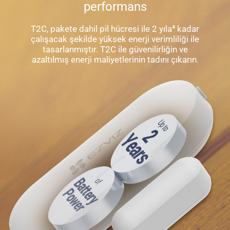
performans
T2C, pakete dahil pil hücresi ile 2 yıla⁴ kadar
çalışacak şekilde yüksek enerji verimliliği ile
tasarlanmıştır. T2C ile güvenilirliğin ve
azaltılmış enerji maliyetlerinin tadını çıkarın.