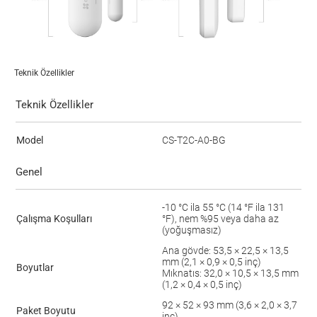
Teknik Özellikler
Teknik Özellikler
Model
CS-T2C-A0-BG
Genel
-10 °C ila 55 °C (14 °F ila 131
Çalışma Koşulları
°F), nem %95 veya daha az
(yoğuşmasız)
Ana gövde: 53,5 × 22,5 × 13,5
mm (2,1 × 0,9 × 0,5 inç)
Boyutlar
Mıknatıs: 32,0 × 10,5 × 13,5 mm
(1,2 × 0,4 × 0,5 inç)
92 × 52 × 93 mm (3,6 × 2,0 × 3,7
Paket Boyutu
inç)