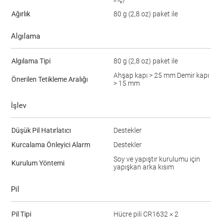
Ağırlık
80 g (2,8 oz) paket ile
Algılama
Algılama Tipi
80 g (2,8 oz) paket ile
Ahşap kapı > 25 mm Demir kapı
Önerilen Tetikleme Aralığı
> 15 mm
İşlev
Düşük Pil Hatırlatıcı
Destekler
Kurcalama Önleyici Alarm
Destekler
Soy ve yapıştır kurulumu için
Kurulum Yöntemi
yapışkan arka kısım
Pil
Pil Tipi
Hücre pili CR1632 × 2