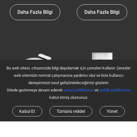
Daha Fazla Bilgi
Daha Fazla Bilgi
Bu web sitesi, cihazınızda bilgi depolamak için çerezleri kullanır. Çerezler
web sitemizin normal çalışmasına yardımcı olur ve bize kullanıcı
deneyiminizi nasıl geliştirebileceğimizi gösterir.
Sitede gezinmeye devam ederek
çerez politikamızı
ve
gizlilik politikamızı
kabul etmiş olursunuz.
EZVIZ RE5 Robot
EZVIZ RE5 Plus Robot
Süpürge ve Paspas
Süpürge ve Paspas
Kabul Et
Tümünü reddet
Yönet
Kombinasyonu
Kombinasyonu
Daha Fazla Bilgi
Daha Fazla Bilgi