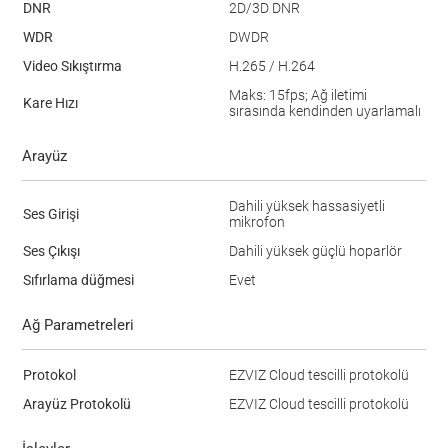
DNR
2D/3D DNR
WDR
DWDR
Video Sıkıştırma
H.265 / H.264
Maks: 15fps; Ağ iletimi
Kare Hızı
sırasında kendinden uyarlamalı
Arayüz
Dahili yüksek hassasiyetli
Ses Girişi
mikrofon
Ses Çıkışı
Dahili yüksek güçlü hoparlör
Sıfırlama düğmesi
Evet
Ağ Parametreleri
Protokol
EZVIZ Cloud tescilli protokolü
Arayüz Protokolü
EZVIZ Cloud tescilli protokolü