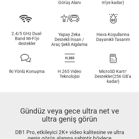
Görüş Alanı
m’ye kadar)
2.4/5 GHz Dual-
Yapay Zeka
Hava Koşullarına
Band Wi-Fi'yi
Destekli İnsan /
Dayanıklı Tasarım
destekler
Araç Şekli Algılama
İki Yönlü Konuşma
H.265 Video
MicroSD Kartı¹
Teknolojisi
Destekler(256 GB'a
kadar)
Gündüz veya gece ultra net ve
ultra geniş görün
DB1 Pro, etkileyici 2K+ video kalitesine ve ultra
geniş görüş alanına sahiptir böylece