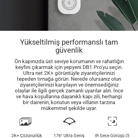
Yükseltilmiş performanslı tam
güvenlik
Ön kapınızda üst seviye korumanın ve rahatlığın
keyfini çıkarmak için yepyeni DB1 Pro'yu seçin.
Ultra net 2K+ görüntüyle ziyaretçilerinizi
tepeden tırnağa görün. Nerede olursanız olun
ziyaretçilerinizi karşılayın ve önemsediğiniz
olaylar ile ilgili gerçek zamanlı uyarılar alın. İnce
ve hava koşullarına dayanıklı kapı zili, herhangi
bir dairenin, konutun veya villanın tarzına
mükemmel şekilde uyar.
2K+ Çözünürlük
176° Ultra Geniş
IR Gece Görüşü (5