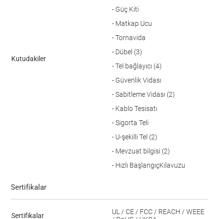
- Güç Kiti
- Matkap Ucu
- Tornavida
- Dübel (3)
Kutudakiler
- Tel bağlayıcı (4)
- Güvenlik Vidası
- Sabitleme Vidası (2)
- Kablo Tesisatı
- Sigorta Teli
- U-şekilli Tel (2)
- Mevzuat bilgisi (2)
- Hızlı Başlangıç ​​Kılavuzu
Sertifikalar
UL / CE / FCC / REACH / WEEE
Sertifikalar