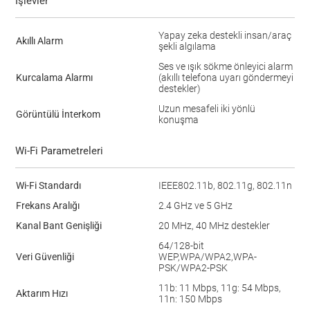
İşlevler
Yapay zeka destekli insan/araç
Akıllı Alarm
şekli algılama
Ses ve ışık sökme önleyici alarm
Kurcalama Alarmı
(akıllı telefona uyarı göndermeyi
destekler)
Uzun mesafeli iki yönlü
Görüntülü İnterkom
konuşma
Wi-Fi Parametreleri
Wi-Fi Standardı
IEEE802.11b, 802.11g, 802.11n
Frekans Aralığı
2.4 GHz ve 5 GHz
Kanal Bant Genişliği
20 MHz, 40 MHz destekler
64/128-bit
Veri Güvenliği
WEP,WPA/WPA2,WPA-
PSK/WPA2-PSK
11b: 11 Mbps, 11g: 54 Mbps,
Aktarım Hızı
11n: 150 Mbps