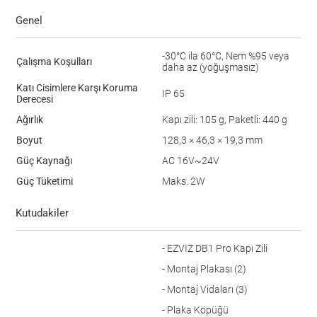
Genel
-30°C ila 60°C, Nem %95 veya
Çalışma Koşulları
daha az (yoğuşmasız)
Katı Cisimlere Karşı Koruma
IP 65
Derecesi
Ağırlık
Kapı zili: 105 g, Paketli: 440 g
Boyut
128,3 × 46,3 × 19,3 mm
Güç Kaynağı
AC 16V~24V
Güç Tüketimi
Maks. 2W
Kutudakiler
- EZVIZ DB1 Pro Kapı Zili
- Montaj Plakası (2)
- Montaj Vidaları (3)
- Plaka Köpüğü