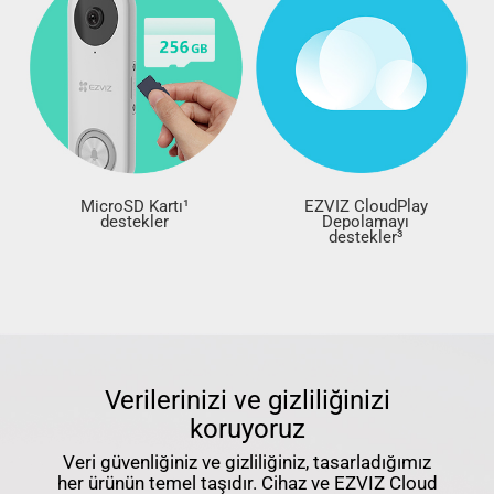
MicroSD Kartı¹
EZVIZ CloudPlay
destekler
Depolamayı
destekler³
Verilerinizi ve gizliliğinizi
koruyoruz
Veri güvenliğiniz ve gizliliğiniz, tasarladığımız
her ürünün temel taşıdır. Cihaz ve EZVIZ Cloud