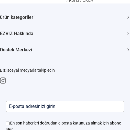
/ RoHS / UKCA
ürün kategorileri
Güvenlik kamerası
EZVIZ Hakkında
Akıllı Evler
Biz Kimiz
Destek Merkezi
Bize Ulaşın
SSS
Haber odası
Bizi sosyal medyada takip edin
İndir
Trust Center
Akıllı Kilit Servisleri
EZVIZ CSR
Kamera ve Robot Süpürge Hizmet Merkezi
Yerinde Hizmet
En son haberleri doğrudan e-posta kutunuza almak için abone
olun.