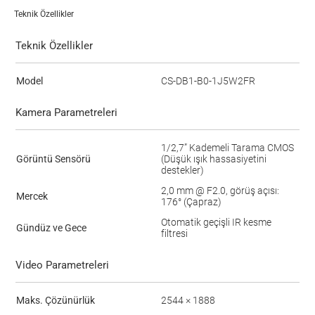
Teknik Özellikler
Teknik Özellikler
Model
CS-DB1-B0-1J5W2FR
Kamera Parametreleri
1/2,7” Kademeli Tarama CMOS
Görüntü Sensörü
(Düşük ışık hassasiyetini
destekler)
2,0 mm @ F2.0, görüş açısı:
Mercek
176° (Çapraz)
Otomatik geçişli IR kesme
Gündüz ve Gece
filtresi
Video Parametreleri
Maks. Çözünürlük
2544 × 1888