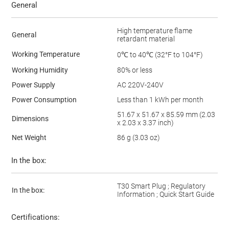
General
High temperature flame
General
retardant material
Working Temperature
0℃ to 40℃ (32°F to 104°F)
Working Humidity
80% or less
Power Supply
AC 220V-240V
Power Consumption
Less than 1 kWh per month
51.67 x 51.67 x 85.59 mm (2.03
Dimensions
x 2.03 x 3.37 inch)
Net Weight
86 g (3.03 oz)
In the box:
T30 Smart Plug ; Regulatory
In the box:
Information ; Quick Start Guide
Certifications: