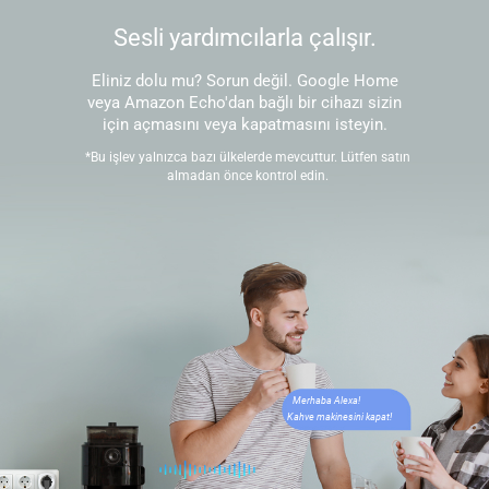
Sesli yardımcılarla çalışır.
Eliniz dolu mu? Sorun değil. Google Home
veya Amazon Echo'dan bağlı bir cihazı sizin
için açmasını veya kapatmasını isteyin.
*Bu işlev yalnızca bazı ülkelerde mevcuttur. Lütfen satın
almadan önce kontrol edin.
Merhaba Alexa!
Kahve makinesini kapat!