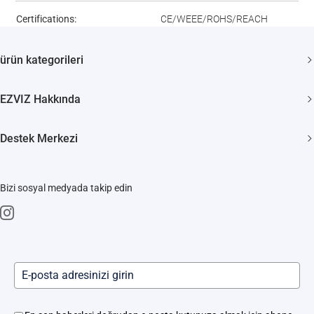
Certifications:
CE/WEEE/ROHS/REACH
ürün kategorileri
Güvenlik kamerası
EZVIZ Hakkında
Akıllı Evler
Biz Kimiz
Destek Merkezi
Bize Ulaşın
SSS
Haber odası
Bizi sosyal medyada takip edin
İndir
Trust Center
Akıllı Kilit Servisleri
EZVIZ CSR
Kamera ve Robot Süpürge Hizmet Merkezi
Yerinde Hizmet