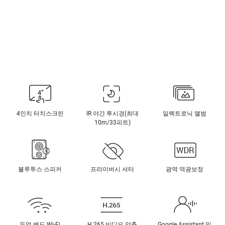
4인치 터치스크린
IR 야간 투시경(최대
일렉트로닉 앨범
10m/33피트)
블루투스 스피커
프라이버시 셔터
광역 역광보정
듀얼 밴드 Wi-Fi
H.265 비디오 압축
Google Assistant 및