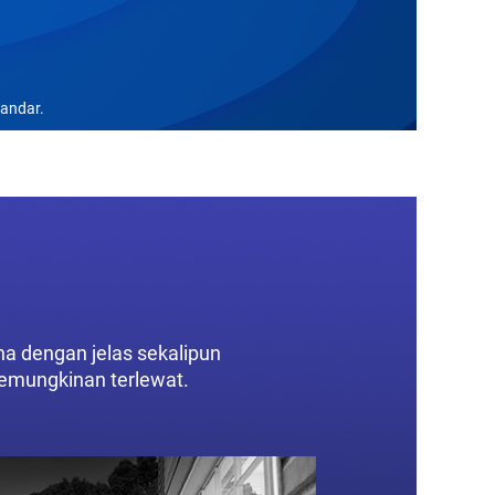
tandar.
na dengan jelas sekalipun
kemungkinan terlewat.