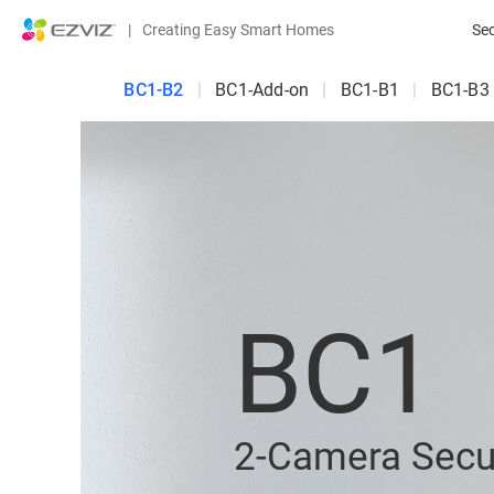
|
Creating Easy Smart Homes
Se
BC1-B2
|
BC1-Add-on
|
BC1-B1
|
BC1-B3
BC1
2-Camera Secu