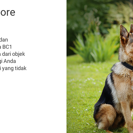
more
 dan
a BC1
dari objek
gi Anda
i yang tidak