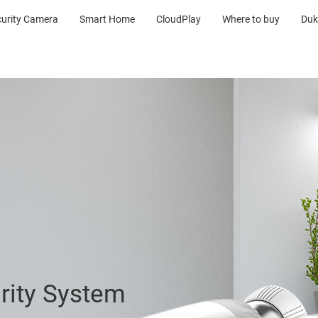
curity Camera
Smart Home
CloudPlay
Where to buy
Duk
rity System