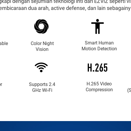
ngkapi dengan sejumlah teknologi inti dari EZVIZ seperti 
embicaraan dua arah, active defense, dan lain sebagainy
Smart Human
able
Color Night
Motion Detection
Vision
H.265 Video
r
Supports 2.4
Compression
GHz Wi-Fi
(