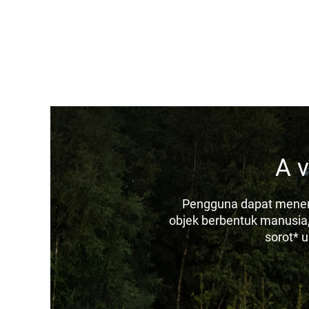
A v
Pengguna dapat menent
objek berbentuk manusia
sorot* 