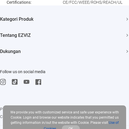
Certifications:
CE/FCC/WEEE/ROHS/REACH/UL
Kategori Produk
Security Camera
Tentang EZVIZ
Smart Home
Siapa Kami
Dukungan
Hubungi Kami
TJU
Ruang berita
Follow us on social media
Events
Trust Center
Influencer Program
EZVIZ CSR
Privacy Policy
|
Use of Cookies
|
Terms of Service
|
Legal
We provide you with customized service and safe user experience with
Copyright © 2025 EZVIZ Inc. All rights reserved
Cookie. Login and browse our website indicates that you permitted us
getting information in/out the website with Cookie. Please visit
Use of
Cookies
OK