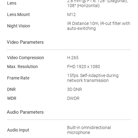
2.8 mm @ F1.6; 128° (Diagonal),
Lens
108° (Horizontal)
Lens Mount
M12
IR Distance:10m, IR-cut filter with
Night Vision
auto-switching
Video Parameters
Video Compression
H.265
Max. Resolution
FHD 1920 x 1080
15fps. Self-Adaptive during
Frame Rate
network transmission
DNR
3D DNR
WDR
DWDR
Audio Parameters
Built-in omnidirectional
Audio Input
microphone