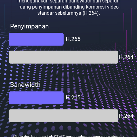
menggunakan separuh bandwidth dan separuh
ruang penyimpanan dibanding kompresi video
standar sebelumnya (H.264).
Penyimpanan
H.265
H.264
Bandwidth
H.265
H.264
*Data dari hasil tes Lab EZVIZ berdasarkan penggunaan standar.