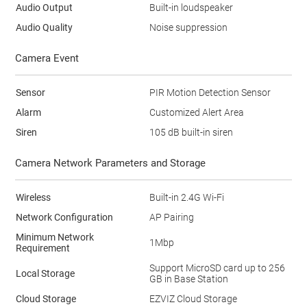
Audio Output
Built-in loudspeaker
Audio Quality
Noise suppression
Camera Event
Sensor
PIR Motion Detection Sensor
Alarm
Customized Alert Area
Siren
105 dB built-in siren
Camera Network Parameters and Storage
Wireless
Built-in 2.4G Wi-Fi
Network Configuration
AP Pairing
Minimum Network
1Mbp
Requirement
Support MicroSD card up to 256
Local Storage
GB in Base Station
Cloud Storage
EZVIZ Cloud Storage