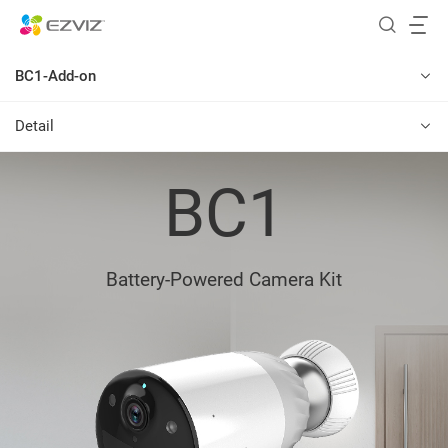
BC1-Add-on
Detail
BC1
Battery-Powered Camera Kit