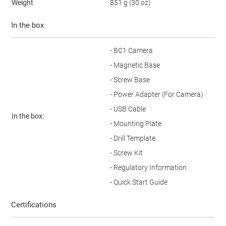
Weight
851 g (30 oz)
In the box
- BC1 Camera
- Magnetic Base
- Screw Base
- Power Adapter (For Camera)
- USB Cable
In the box:
- Mounting Plate
- Drill Template
- Screw Kit
- Regulatory Information
- Quick Start Guide
Certifications