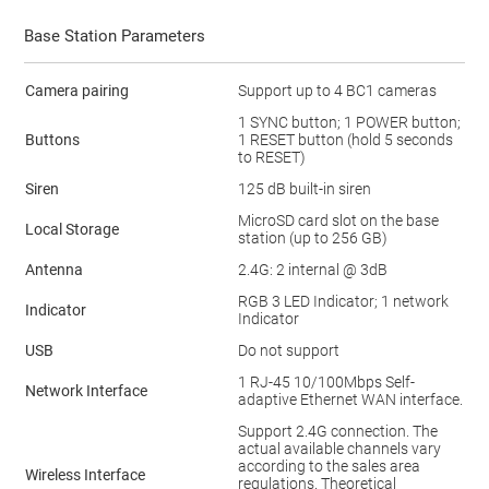
Base Station Parameters
Camera pairing
Support up to 4 BC1 cameras
1 SYNC button; 1 POWER button;
Buttons
1 RESET button (hold 5 seconds
to RESET)
Siren
125 dB built-in siren
MicroSD card slot on the base
Local Storage
station (up to 256 GB)
Antenna
2.4G: 2 internal @ 3dB
RGB 3 LED Indicator; 1 network
Indicator
Indicator
USB
Do not support
1 RJ-45 10/100Mbps Self-
Network Interface
adaptive Ethernet WAN interface.
Support 2.4G connection. The
actual available channels vary
according to the sales area
Wireless Interface
regulations. Theoretical