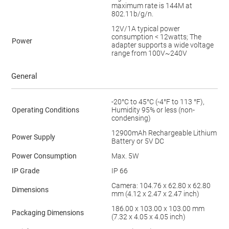
maximum rate is 144M at
802.11b/g/n.
12V/1A typical power
consumption < 12watts; The
Power
adapter supports a wide voltage
range from 100V~240V
General
-20°C to 45°C (-4°F to 113 °F),
Operating Conditions
Humidity 95% or less (non-
condensing)
12900mAh Rechargeable Lithium
Power Supply
Battery or 5V DC
Power Consumption
Max. 5W
IP Grade
IP 66
Camera: 104.76 x 62.80 x 62.80
Dimensions
mm (4.12 x 2.47 x 2.47 inch)
186.00 x 103.00 x 103.00 mm
Packaging Dimensions
(7.32 x 4.05 x 4.05 inch)