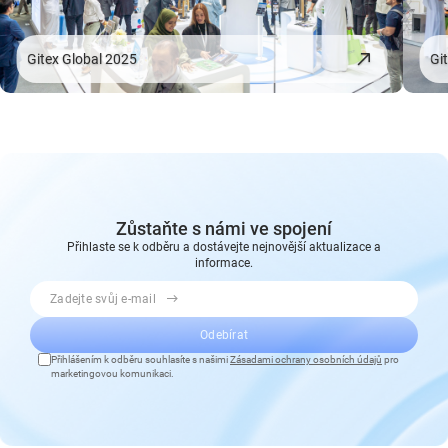
Gitex Global 2025
Gi
Zůstaňte s námi ve spojení
Přihlaste se k odběru a dostávejte nejnovější aktualizace a
informace.
Zadejte svůj e-mail
Odebírat
Přihlášením k odběru souhlasíte s našimi
Zásadami ochrany osobních údajů
pro
marketingovou komunikaci.