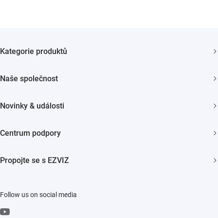
Kategorie produktů
Bezpečnostní kamery
Naše společnost
Chytrá domácnost
O EZVIZ
Novinky & události
Centrum důvěry
Tiskové centrum
Centrum podpory
EZVIZ Green
FAQs
EZVIZ CSR
Propojte se s EZVIZ
Download
Kontaktujte nás
Aplikace EZVIZ
Follow us on social media
CloudPlay