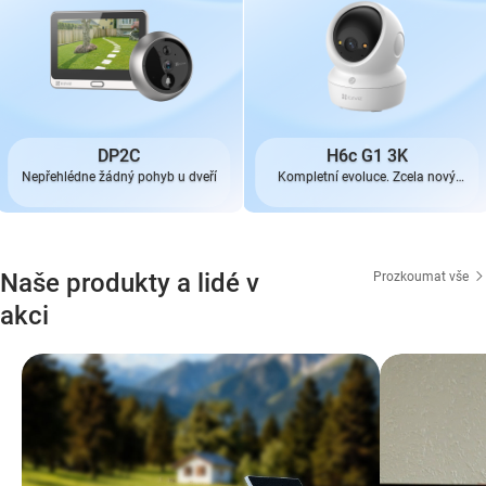
DP2C
H6c G1 3K
Nepřehlédne žádný pohyb u dveří
Kompletní evoluce. Zcela nový
vzhled.
Naše produkty a lidé v
Prozkoumat vše
akci