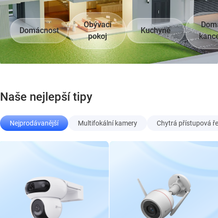
Obývací
Dom
Domácnost
Kuchyně
pokoj
kance
Naše nejlepší tipy
Nejprodávanější
Multifokální kamery
Chytrá přístupová ř