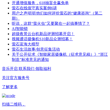
开通增值服务，618抽盲盒赢免单
萤石在线值守真实案例6讲
用户之声|听听他们如何评价萤石的“健康咨询”（第二
期）
听说，这群“萤火虫”又要聚在一起搞事情了？
AI智能锁
超级夜景云台机新品评测招募开启！
视频通话摄像机S10新品众测招募！
萤石蓝海大模型
萤石生活故事/创意征集活动
关于公开征求《智能家居摄像机（征求意见稿）》“浙江
制造”标准意见的通知
音乐开启
联系我们
领取福利
关注官方服务号
了解更多
扫描二维码，