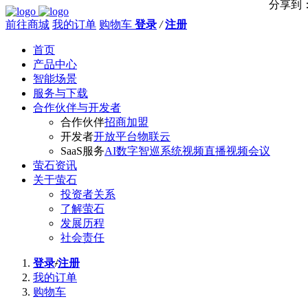
分享到
前往商城
我的订单
购物车
登录
/
注册
首页
产品中心
智能场景
服务与下载
合作伙伴与开发者
合作伙伴
招商加盟
开发者
开放平台
物联云
SaaS服务
AI数字智巡系统
视频直播
视频会议
萤石资讯
关于萤石
投资者关系
了解萤石
发展历程
社会责任
登录
/
注册
我的订单
购物车