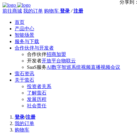
分享到
前往商城
我的订单
购物车
登录
/
注册
首页
产品中心
智能场景
服务与下载
合作伙伴与开发者
合作伙伴
招商加盟
开发者
开放平台
物联云
SaaS服务
AI数字智巡系统
视频直播
视频会议
萤石资讯
关于萤石
投资者关系
了解萤石
发展历程
社会责任
登录
/
注册
我的订单
购物车