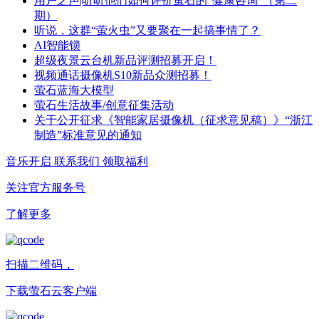
用户之声|听听他们如何评价萤石的“健康咨询”（第二
期）
听说，这群“萤火虫”又要聚在一起搞事情了？
AI智能锁
超级夜景云台机新品评测招募开启！
视频通话摄像机S10新品众测招募！
萤石蓝海大模型
萤石生活故事/创意征集活动
关于公开征求《智能家居摄像机（征求意见稿）》“浙江
制造”标准意见的通知
音乐开启
联系我们
领取福利
关注官方服务号
了解更多
扫描二维码，
下载萤石云客户端