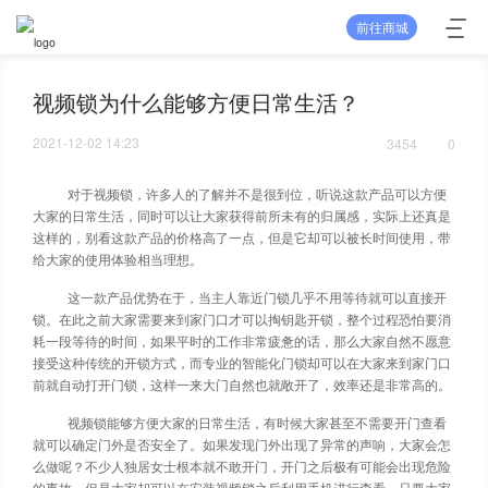
前往商城
视频锁为什么能够方便日常生活？
2021-12-02 14:23
3454
0
对于视频锁，许多人的了解并不是很到位，听说这款产品可以方便
大家的日常生活，同时可以让大家获得前所未有的归属感，实际上还真是
这样的，别看这款产品的价格高了一点，但是它却可以被长时间使用，带
给大家的使用体验相当理想。
这一款产品优势在于，当主人靠近门锁几乎不用等待就可以直接开
锁。在此之前大家需要来到家门口才可以掏钥匙开锁，整个过程恐怕要消
耗一段等待的时间，如果平时的工作非常疲惫的话，那么大家自然不愿意
接受这种传统的开锁方式，而专业的智能化门锁却可以在大家来到家门口
前就自动打开门锁，这样一来大门自然也就敞开了，效率还是非常高的。
视频锁能够方便大家的日常生活，有时候大家甚至不需要开门查看
就可以确定门外是否安全了。如果发现门外出现了异常的声响，大家会怎
么做呢？不少人独居女士根本就不敢开门，开门之后极有可能会出现危险