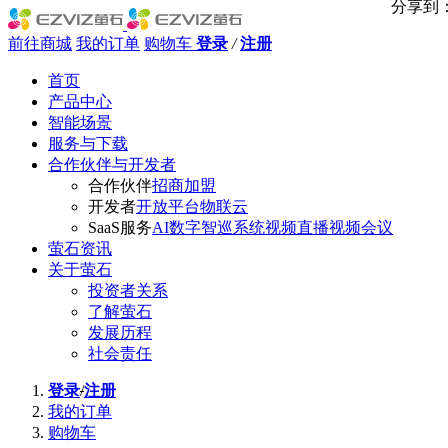
分享到
前往商城
我的订单
购物车
登录
/
注册
首页
产品中心
智能场景
服务与下载
合作伙伴与开发者
合作伙伴
招商加盟
开发者
开放平台
物联云
SaaS服务
AI数字智巡系统
视频直播
视频会议
萤石资讯
关于萤石
投资者关系
了解萤石
发展历程
社会责任
登录
/
注册
我的订单
购物车