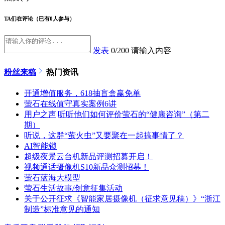
TA们在评论
（已有0人参与）
发表
0/200
请输入内容
粉丝来稿
热门资讯
开通增值服务，618抽盲盒赢免单
萤石在线值守真实案例6讲
用户之声|听听他们如何评价萤石的“健康咨询”（第二
期）
听说，这群“萤火虫”又要聚在一起搞事情了？
AI智能锁
超级夜景云台机新品评测招募开启！
视频通话摄像机S10新品众测招募！
萤石蓝海大模型
萤石生活故事/创意征集活动
关于公开征求《智能家居摄像机（征求意见稿）》“浙江
制造”标准意见的通知