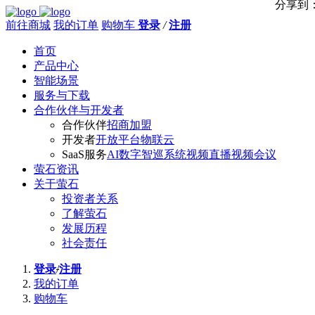
分享到
前往商城
我的订单
购物车
登录
/
注册
首页
产品中心
智能场景
服务与下载
合作伙伴与开发者
合作伙伴
招商加盟
开发者
开放平台
物联云
SaaS服务
AI数字智巡系统
视频直播
视频会议
萤石资讯
关于萤石
投资者关系
了解萤石
发展历程
社会责任
登录
/
注册
我的订单
购物车