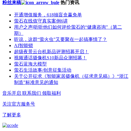
粉丝来稿
热门资讯
开通增值服务，618抽盲盒赢免单
萤石在线值守真实案例6讲
用户之声|听听他们如何评价萤石的“健康咨询”（第二
期）
听说，这群“萤火虫”又要聚在一起搞事情了？
AI智能锁
超级夜景云台机新品评测招募开启！
视频通话摄像机S10新品众测招募！
萤石蓝海大模型
萤石生活故事/创意征集活动
关于公开征求《智能家居摄像机（征求意见稿）》“浙江
制造”标准意见的通知
音乐开启
联系我们
领取福利
关注官方服务号
了解更多