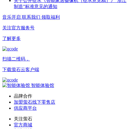
关于公开征求《智能家居摄像机（征求意见稿）》“浙江
制造”标准意见的通知
音乐开启
联系我们
领取福利
关注官方服务号
了解更多
扫描二维码，
下载萤石云客户端
智能体验馆
品牌合作
加盟萤石线下零售店
供应商平台
关注萤石
官方商城