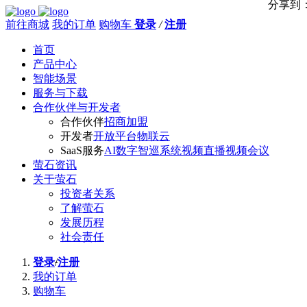
分享到
前往商城
我的订单
购物车
登录
/
注册
首页
产品中心
智能场景
服务与下载
合作伙伴与开发者
合作伙伴
招商加盟
开发者
开放平台
物联云
SaaS服务
AI数字智巡系统
视频直播
视频会议
萤石资讯
关于萤石
投资者关系
了解萤石
发展历程
社会责任
登录
/
注册
我的订单
购物车