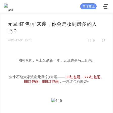
前往商城
元旦“红包雨”来袭，你会是收到最多的人
吗？
2020-12-31 15:46
11410
37
时间飞逝，马上又是新一年，元旦也是马上到来。
萤小石给大家派发元旦“礼物”啦——
66红包雨、666红包雨、
88红包雨、888红包雨
，一波红包雨来袭~