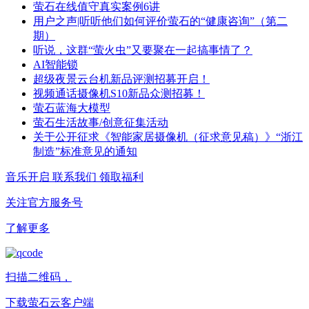
萤石在线值守真实案例6讲
用户之声|听听他们如何评价萤石的“健康咨询”（第二
期）
听说，这群“萤火虫”又要聚在一起搞事情了？
AI智能锁
超级夜景云台机新品评测招募开启！
视频通话摄像机S10新品众测招募！
萤石蓝海大模型
萤石生活故事/创意征集活动
关于公开征求《智能家居摄像机（征求意见稿）》“浙江
制造”标准意见的通知
音乐开启
联系我们
领取福利
关注官方服务号
了解更多
扫描二维码，
下载萤石云客户端