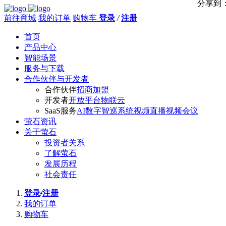
分享到
前往商城
我的订单
购物车
登录
/
注册
首页
产品中心
智能场景
服务与下载
合作伙伴与开发者
合作伙伴
招商加盟
开发者
开放平台
物联云
SaaS服务
AI数字智巡系统
视频直播
视频会议
萤石资讯
关于萤石
投资者关系
了解萤石
发展历程
社会责任
登录
/
注册
我的订单
购物车