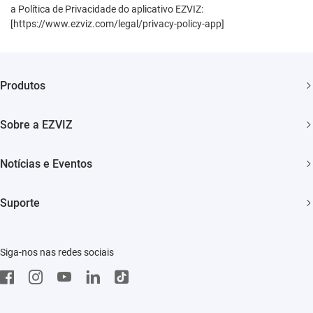
a Política de Privacidade do aplicativo EZVIZ:
[https://www.ezviz.com/legal/privacy-policy-app]
Produtos
Câmera de Bateria
Sobre a EZVIZ
Camêra Wi-Fi Interna
Quem somos
Notícias e Eventos
Camêra Wi-Fi Externa
Contato
Notícias
Casa Inteligente
Suporte
Trust Center
Eventos
Acessórios
FAQs
EZVIZ Green
Siga-nos nas redes sociais
Downloads
EZVIZ CSR