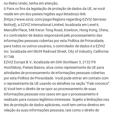
no Reino Unido, tenha em atenção,
i) Para os fins da legislação de proteção de dados da UE, se você
reside em um dos países/regiões aqui listados(o link:
[https://www.ezviz.com/page/Regions-regarding-EZVIZ-Services-
Notice]), a EZVIZ International Limited, localizada em Level 6,
Manulife Place, 348 Kwun Tong Road, Kowloon, Hong Kong, China,
é o controlador de dados responsável pelo processamento das
informações pessoais cobertas por esta Política de Privacidade;
para todos os outros usuários, o controlador de dados é a EZVIZ
Inc. localizada em18639 Railroad Street, City of Industry, California
91748.
EZVIZ Europe B.V., localizada em Dirk Storklaan 3, 2132 PX
Hoofddorp, Países Baixos, atua como representante da UE para
atividades de processamento de informações pessoais cobertas
por esta Política de Privacidade. Você pode entrar em contato com
o representante da UE usando os detalhes na seção “Fale conosco”.
ii) Você tem o direito de se opor ao processamento de suas
informações pessoais nos casos em que o processamento é
realizado para nossos legítimos interesses. Sujeito a limitações nas
leis de proteção de dados aplicáveis, você tem certos direitos em
relação às suas informações pessoais, tais como o direito de