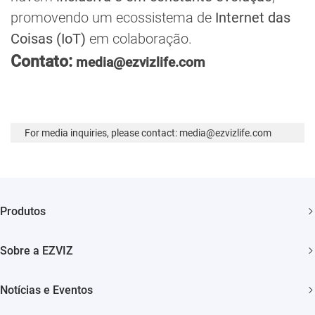
promovendo um ecossistema de
Internet das
Coisas (IoT)
em colaboração.
Contato:
media@ezvizlife.com
For media inquiries, please contact: media@ezvizlife.com
Produtos
Câmera de Bateria
Sobre a EZVIZ
Camêra Wi-Fi Interna
Quem somos
Notícias e Eventos
Camêra Wi-Fi Externa
Contato