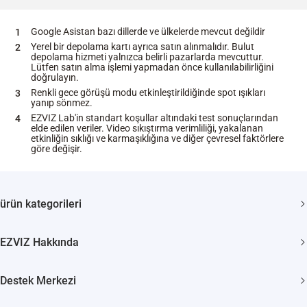
Google Asistan bazı dillerde ve ülkelerde mevcut değildir
Yerel bir depolama kartı ayrıca satın alınmalıdır. Bulut
depolama hizmeti yalnızca belirli pazarlarda mevcuttur.
Lütfen satın alma işlemi yapmadan önce kullanılabilirliğini
doğrulayın.
Renkli gece görüşü modu etkinleştirildiğinde spot ışıkları
yanıp sönmez.
EZVIZ Lab'in standart koşullar altındaki test sonuçlarından
elde edilen veriler. Video sıkıştırma verimliliği, yakalanan
etkinliğin sıklığı ve karmaşıklığına ve diğer çevresel faktörlere
göre değişir.
ürün kategorileri
Güvenlik kamerası
EZVIZ Hakkında
Akıllı Evler
Biz Kimiz
Destek Merkezi
Bize Ulaşın
SSS