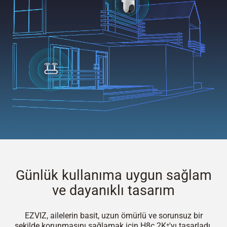
Günlük kullanıma uygun sağlam
ve dayanıklı tasarım
EZVIZ, ailelerin basit, uzun ömürlü ve sorunsuz bir
şekilde korunmasını sağlamak için H8c 2K⁺'yı tasarladı.