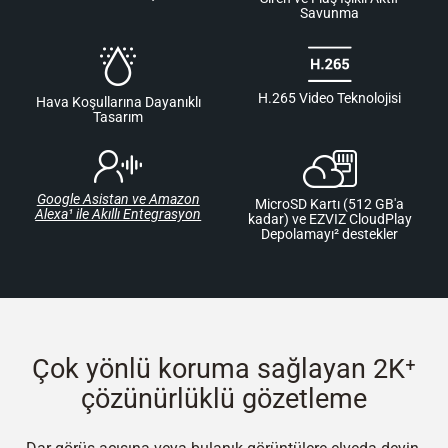
Savunma
H.265 Video Teknolojisi
Hava Koşullarına Dayanıklı
Tasarım
Google Asistan ve Amazon
MicroSD Kartı (512 GB'a
Alexa¹ ile Akıllı Entegrasyon
kadar) ve EZVIZ CloudPlay
Depolamayı² destekler
Çok yönlü koruma sağlayan 2K⁺
çözünürlüklü gözetleme