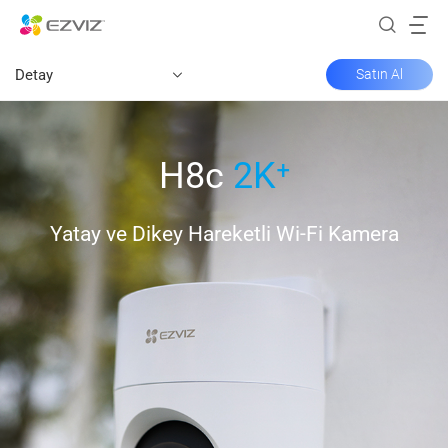
Detay
Satın Al
H8c
2K⁺
Yatay ve Dikey Hareketli Wi-Fi Kamera