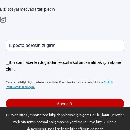
Haber odası
Bizi sosyal medyada takip edin
İndir
Trust Center
Akıllı Kilit Servisleri
EZVIZ CSR
Kamera ve Robot Süpürge Hizmet Merkezi
Yerinde Hizmet
En son haberleri doğrudan e-posta kutunuza almak için abone
olun.
Pazarlama iletişimi için verilerinizi nasıl işlediğimiz hakkında daha fazla bilgi için
Gizlilik
Politikamızı inceleyin.
Abone Ol
Bu web sitesi, cihazınızda bilgi depolamak için çerezleri kullanır. Çerezler
web sitemizin normal çalışmasına yardımcı olur ve bize kullanıcı
Gizlilik Politikası
|
Çerezlerin Kullanımı
|
Çerez Tercihleri
|
Hizmet Koşulları
deneyiminizi nasıl geliştirebileceğimizi gösterir.