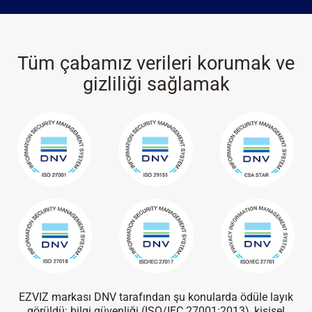
Tüm çabamız verileri korumak ve
gizliliği sağlamak
EZVIZ markası DNV tarafından şu konularda ödüle layık
görüldü:
bilgi güvenliği
(ISO/IEC 27001:2013),
kişisel