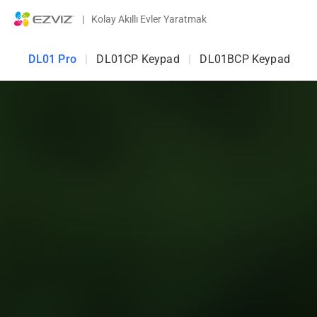
|
Kolay Akıllı Evler Yaratmak
DL01 Pro
|
DL01CP Keypad
|
DL01BCP Keypad