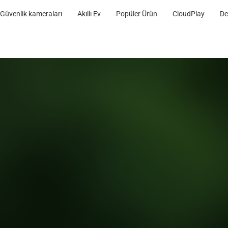
Güvenlik kameraları
Akıllı Ev
Popüler Ürün
CloudPlay
De