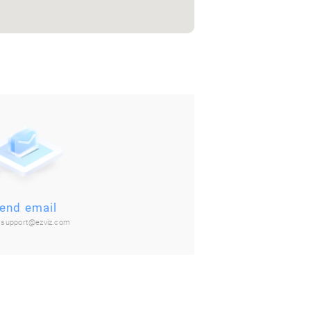
end email
:
support@ezviz.com