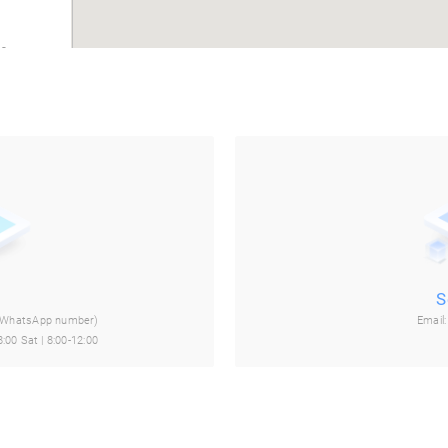
s,
ueri,
S
(WhatsApp number)
Email
de São
:00 Sat | 8:00-12:00