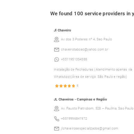
We found
100
service providers in 
Jl Chaveiro
Av dos 3 Poderes nº 4, Sao Paulo
chaveirotaboao@yahoo.com.br
+5511951354388
Instalação de Fechaduras (Atendimento apenas via
WhatsApp)(Área de serviço: São Paulo e região)
5
JL Chaveiros - Campinas e Região
Av. Fausto Pietrobom, 528 – Paulínia, Sao Paulo
+5519996841972
jlchaveirosespecializados@gmail.com