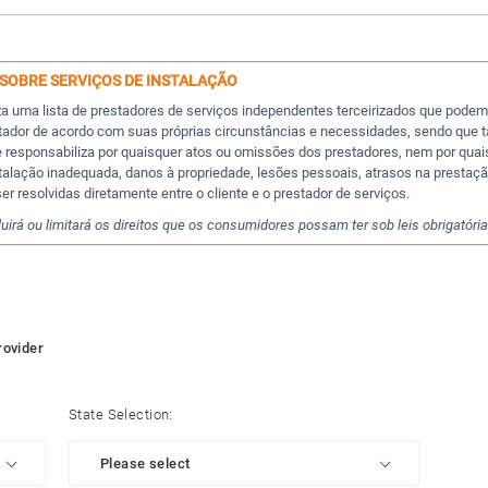
 SOBRE SERVIÇOS DE INSTALAÇÃO
iza uma lista de prestadores de serviços independentes terceirizados que podem
tador de acordo com suas próprias circunstâncias e necessidades, sendo que ta
se responsabiliza por quaisquer atos ou omissões dos prestadores, nem por qua
nstalação inadequada, danos à propriedade, lesões pessoais, atrasos na prestaç
r resolvidas diretamente entre o cliente e o prestador de serviços.
rá ou limitará os direitos que os consumidores possam ter sob leis obrigatória
rovider
State Selection: