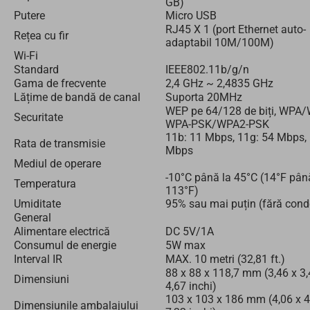
GB)
Putere
Micro USB
RJ45 X 1 (port Ethernet auto-
Rețea cu fir
adaptabil 10M/100M)
Wi-Fi
Standard
IEEE802.11b/g/n
Gama de frecvente
2,4 GHz ~ 2,4835 GHz
Lățime de bandă de canal
Suporta 20MHz
WEP pe 64/128 de biți, WPA
Securitate
WPA-PSK/WPA2-PSK
11b: 11 Mbps, 11g: 54 Mbps, 
Rata de transmisie
Mbps
Mediul de operare
-10°C până la 45°C (14°F pân
Temperatura
113°F)
Umiditate
95% sau mai puțin (fără cond
General
Alimentare electrică
DC 5V/1A
Consumul de energie
5W max
Interval IR
MAX. 10 metri (32,81 ft.)
88 x 88 x 118,7 mm (3,46 x 3,
Dimensiuni
4,67 inchi)
103 x 103 x 186 mm (4,06 x 4
Dimensiunile ambalajului