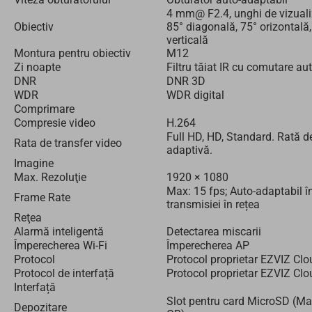
4 mm@ F2.4, unghi de vizuali
Obiectiv
85° diagonală, 75° orizontală,
verticală
Montura pentru obiectiv
M12
Zi noapte
Filtru tăiat IR cu comutare a
DNR
DNR 3D
WDR
WDR digital
Comprimare
Compresie video
H.264
Full HD, HD, Standard. Rată de
Rata de transfer video
adaptivă.
Imagine
Max. Rezoluţie
1920 × 1080
Max: 15 fps; Auto-adaptabil î
Frame Rate
transmisiei în rețea
Reţea
Alarmă inteligentă
Detectarea miscarii
Împerecherea Wi-Fi
Împerecherea AP
Protocol
Protocol proprietar EZVIZ Clo
Protocol de interfață
Protocol proprietar EZVIZ Clo
Interfață
Slot pentru card MicroSD (Ma
Depozitare