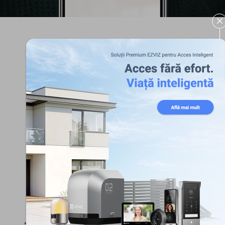
Two storage options.
With two storage options, you can choose where to
save your recordings. The camera can even save to
two locations at the same time for added backup in
case the camera is damaged, or your network
crashes.
Supports
Encrypted
MicroSD Card
Cloud Storage*
*Cloud storage service is only available in certain markets. Please