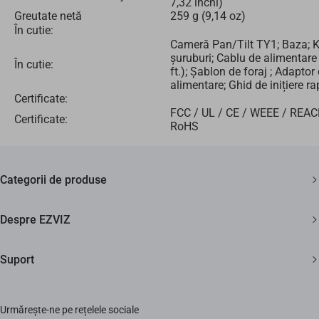
7,32 inchi)
Greutate netă
259 g (9,14 oz)
În cutie:
Cameră Pan/Tilt TY1; Baza; K
șuruburi; Cablu de alimentare
În cutie:
ft.); Șablon de foraj ; Adaptor
alimentare; Ghid de inițiere r
Certificate:
FCC / UL / CE / WEEE / REAC
Certificate:
RoHS
Categorii de produse
Camere de supraveghere
Despre EZVIZ
Aspiratoare
Cine suntem?
Suport
Smart home
Cum ne contactezi?
FAQs
Știri
Urmărește-ne pe rețelele sociale
Repair Service