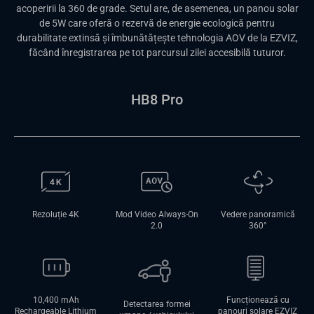
acoperirii la 360 de grade. Setul are, de asemenea, un panou solar
de 5W care oferă o rezervă de energie ecologică pentru
durabilitate extinsă și îmbunătățește tehnologia AOV de la EZVIZ,
făcând înregistrarea pe tot parcursul zilei accesibilă tuturor.
HB8 Pro
Rezoluție 4K
Mod Video Always-On
Vedere panoramică
2.0
360°
10,400 mAh
Funcționează cu
Detectarea formei
Rechargeable Lithium
panouri solare EZVIZ