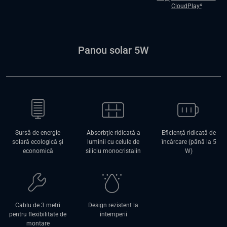
CloudPlay⁴
Panou solar 5W
Sursă de energie
Absorbție ridicată a
Eficiență ridicată de
solară ecologică și
luminii cu celule de
încărcare (până la 5
economică
siliciu monocristalin
W)
Cablu de 3 metri
Design rezistent la
pentru flexibilitate de
intemperii
montare