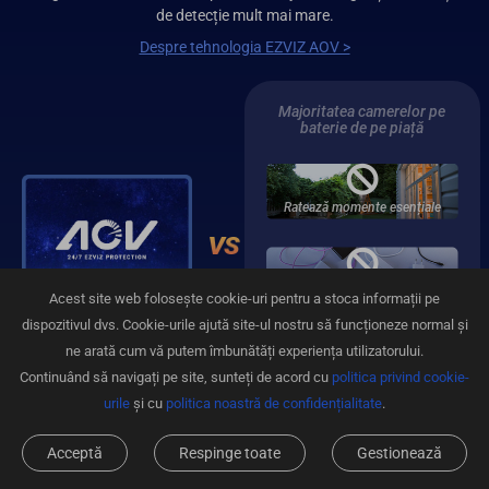
de detecție mult mai mare.
Despre tehnologia EZVIZ AOV >
Majoritatea camerelor pe
baterie de pe piață
Ratează momente esențiale
Nu poate lucra suficient de mult
Acest site web folosește cookie-uri pentru a stoca informații pe
dispozitivul dvs. Cookie-urile ajută site-ul nostru să funcționeze normal și
ne arată cum vă putem îmbunătăți experiența utilizatorului.
Lasă neobservate amenințările
Continuând să navigați pe site, sunteți de acord cu
politica privind cookie-
ascunse
urile
și cu
politica noastră de confidențialitate
.
01
Întotdeauna înregistrează, situații sau
Acceptă
Respinge toate
Gestionează
evenimente