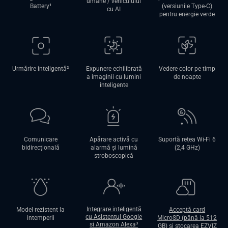
umane / vehiculului
Battery
¹
(versiunile Type-C)
cu AI
pentru energie verde
Urmărire inteligentă²
Expunere echilibrată
Vedere color pe timp
a imaginii cu lumini
de noapte
inteligente
Comunicare
Apărare activă cu
Suportă rețea Wi-Fi 6
bidirecțională
alarmă şi lumină
(2,4 GHz)
stroboscopică
Integrare inteligentă
Model rezistent la
Acceptă card
cu Asistentul Google
intemperii
MicroSD (până la 512
şi Amazon Alexa³
GB) şi stocarea EZVIZ