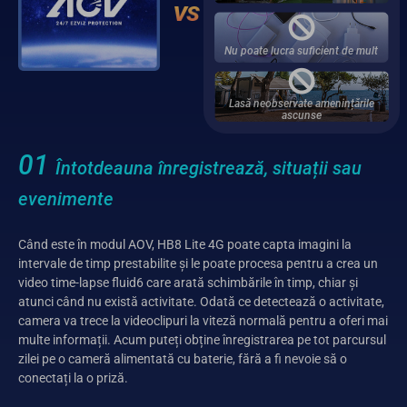
Nu poate lucra suficient de mult
Lasă neobservate amenințările
ascunse
01
Întotdeauna înregistrează, situații sau
evenimente
Când este în modul AOV, HB8 Lite 4G poate capta imagini la
intervale de timp prestabilite și le poate procesa pentru a crea un
video time-lapse fluid6 care arată schimbările în timp, chiar și
atunci când nu există activitate. Odată ce detectează o activitate,
camera va trece la videoclipuri la viteză normală pentru a oferi mai
multe informații. Acum puteți obține înregistrarea pe tot parcursul
zilei pe o cameră alimentată cu baterie, fără a fi nevoie să o
conectați la o priză.