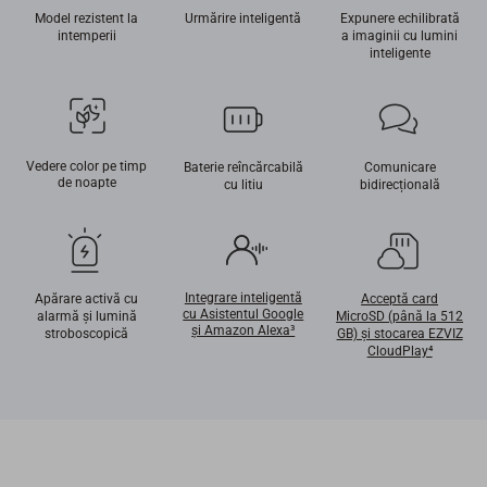
Model rezistent la
Urmărire inteligentă
Expunere echilibrată
intemperii
a imaginii cu lumini
inteligente
Vedere color pe timp
Baterie reîncărcabilă
Comunicare
de noapte
cu litiu
bidirecțională
Integrare inteligentă
Apărare activă cu
Acceptă card
cu Asistentul Google
alarmă şi lumină
MicroSD (până la 512
şi Amazon Alexa³
stroboscopică
GB) şi stocarea EZVIZ
CloudPlay⁴