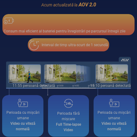
AOV 2.0
Acum actualizată la
Consum mai eficient al bateriei pentru înregistrări pe parcursul întregii zile
Interval de timp ultra-scurt de 1 secundă
11:55 persoană detectată
15:10 peroană detectată
Perioada cu mișcări
Perioada cu mișcări
Perioada fără
umane
umane
mișcare
Video cu viteză
Video cu viteză
Full Time-lapse
normală
normală
Video