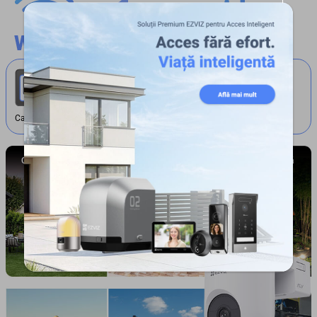
Notă: Pentru a utiliza conectivitatea 4G, sunt
necesare o cartelă Nano SIM compatibilă și un
plan de date celulare activ.
Card Nano SIM
Curtea din spate a
Garaj de uz casnic
Cabană forestieră
vilei