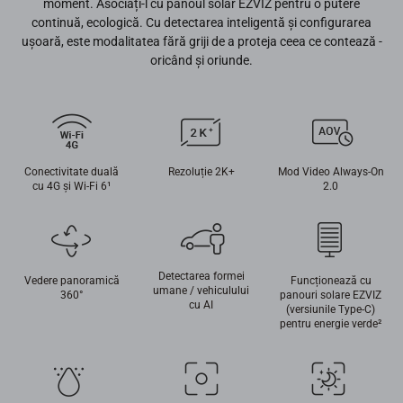
moment. Asociați-l cu panoul solar EZVIZ pentru o putere
continuă, ecologică. Cu detectarea inteligentă și configurarea
ușoară, este modalitatea fără griji de a proteja ceea ce contează -
oricând și oriunde.
Conectivitate duală
Rezoluție 2K+
Mod Video Always-On
cu 4G și Wi-Fi 6¹
2.0
Detectarea formei
Vedere panoramică
Funcționează cu
umane / vehiculului
360°
panouri solare EZVIZ
cu AI
(versiunile Type-C)
pentru energie verde²