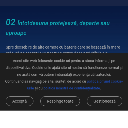
02
Întotdeauna protejează, departe sau
aproape
Spre deosebire de alte camere cu baterie care se bazează în mare
măsură pe senzorii PIR pentru a capta doar activitățile din
apropiere, această cameră poate detecta o persoană sau un
Acest site web folosește cookie-uri pentru a stoca informații pe
vehicul care se apropie la o distanță mult mai mare. Dacă apare o
dispozitivul dvs. Cookie-urile ajută site-ul nostru să funcționeze normal și
persoană sau un vehicul, va observa imediat acest lucru și vă va
ne arată cum vă putem îmbunătăți experiența utilizatorului.
informa.
Continuând să navigați pe site, sunteți de acord cu
politica privind cookie-
urile
și cu
politica noastră de confidențialitate
.
Acceptă
Respinge toate
Gestionează
Standard