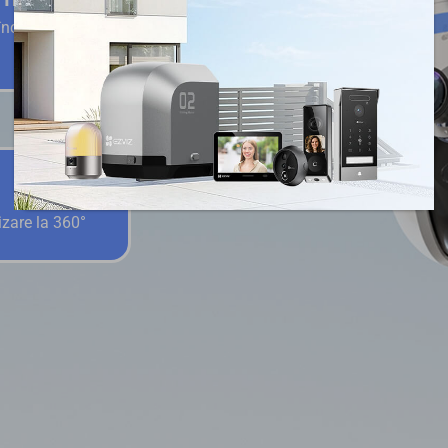
înclinare de
izare la 360°