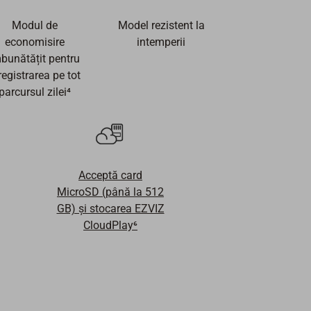
Modul de
Model rezistent la
economisire
intemperii
bunătățit pentru
registrarea pe tot
parcursul zilei⁴
Acceptă card
MicroSD (până la 512
GB) şi stocarea EZVIZ
CloudPlay⁶