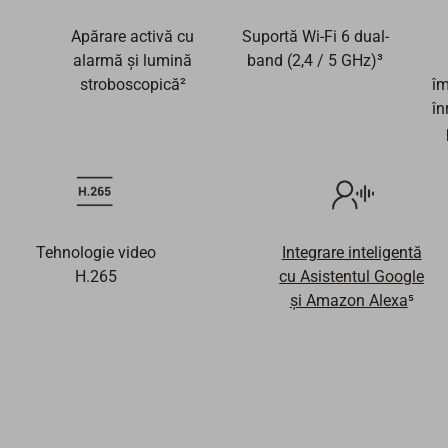
Apărare activă cu
Suportă Wi-Fi 6 dual-
alarmă şi lumină
band (2,4 / 5 GHz)³
stroboscopică²
îm
în
Tehnologie video
Integrare inteligentă
H.265
cu Asistentul Google
şi Amazon Alexa
⁵