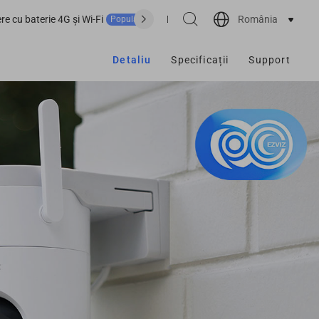
România
e cu baterie 4G și Wi-Fi
De unde cumpărăm?
Suport
Popular
Detaliu
Specificații
Support