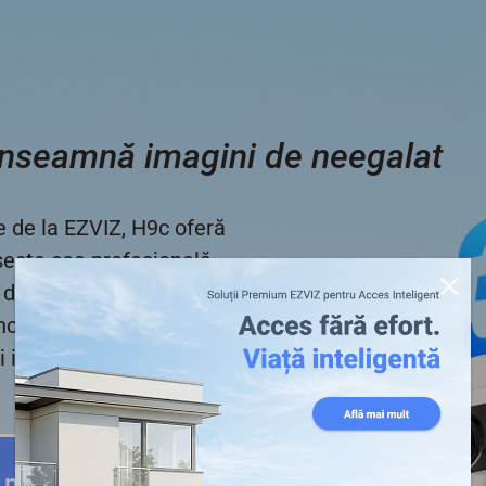
 înseamnă imagini de neegalat
e de la EZVIZ, H9c oferă
șește cea profesională.
g deasupra unui obiectiv
funcționează independent
 inteligent decât
,8 mm