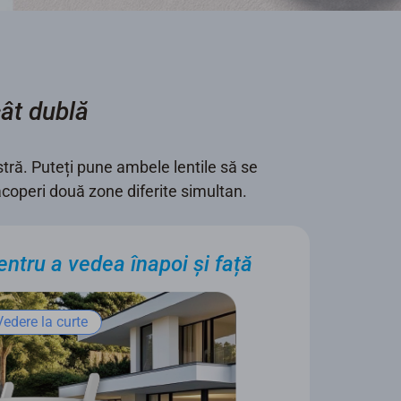
cât dublă
ră. Puteți pune ambele lentile să se
 acoperi două zone diferite simultan.
entru a vedea înapoi și față
Vedere la curte