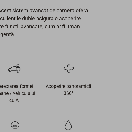
. Acest sistem avansat de cameră oferă
cu lentile duble asigură o acoperire
e funcții avansate, cum ar fi uman
igentă.
etectarea formei
Acoperire panoramică
ane / vehiculului
360°
cu AI