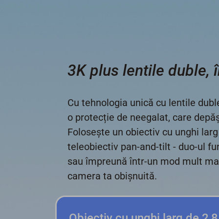
3K plus lentile duble,
Cu tehnologia unică cu lentile dubl
o protecție de neegalat, care depă
Folosește un obiectiv cu unghi lar
teleobiectiv pan-and-tilt - duo-ul 
sau împreună într-un mod mult mai
camera ta obișnuită.
Obiectiv cu unghi larg de 2