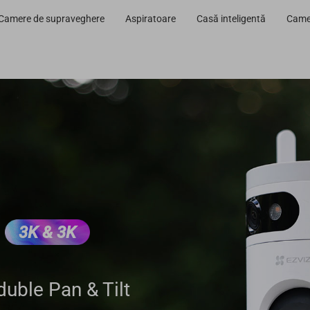
Camere de supraveghere
Aspiratoare
Casă inteligentă
Camer
3K & 3K
duble Pan & Tilt