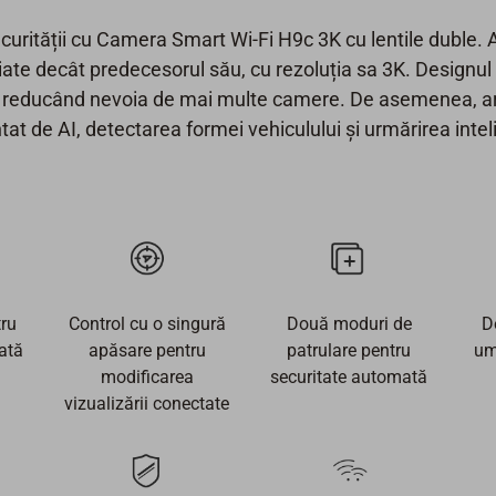
securității cu Camera Smart Wi-Fi H9c 3K cu lentile duble
liate decât predecesorul său, cu rezoluția sa 3K. Designul 
, reducând nevoia de mai multe camere. De asemenea, ar
tat de AI, detectarea formei vehiculului și urmărirea intel
tru
Control cu ​​o singură
Două moduri de
D
ată
apăsare pentru
patrulare pentru
um
modificarea
securitate automată
vizualizării conectate