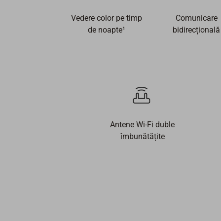
Vedere color pe timp
Comunicare
de noapte¹
bidirecțională
Antene Wi-Fi duble
îmbunătățite