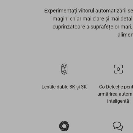
Experimentați viitorul automatizării 
imagini chiar mai clare și mai deta
cuprinzătoare a suprafețelor mari
alimen
Lentile duble 3K și 3K
Co-Detecție pen
urmărirea autom
inteligentă