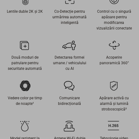
Lentile duble 2K și 2K
Co-Detecție pentru
Control cu ​​o singură
urmărirea automată
apăsare pentru
inteligentă
modificarea
vizualizării conectate
Două moduri de
Detectarea formei
Acoperire
patrulare pentru
umane / vehiculului
panoramică 360°
securitate automată
cu AI
Vedere color pe timp
Comunicare
Apărare activă cu
de noapte¹
bidirecțională
alarmă şi lumină
stroboscopică²
Model rezistent la
Antene Wi-Fi duble
Tehnologie video