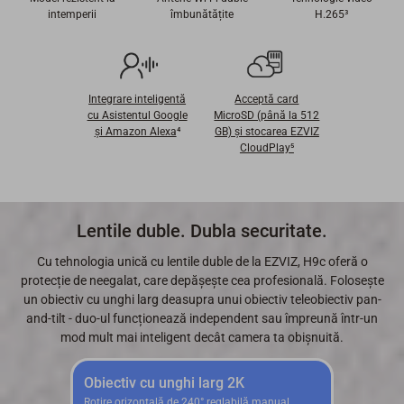
intemperii
îmbunătățite
H.265³
Integrare inteligentă
Acceptă card
cu Asistentul Google
MicroSD (până la 512
şi Amazon Alexa
⁴
GB) şi stocarea EZVIZ
CloudPlay⁵
Lentile duble. Dubla securitate.
Cu tehnologia unică cu lentile duble de la EZVIZ, H9c oferă o
protecție de neegalat, care depășește cea profesională. Folosește
un obiectiv cu unghi larg deasupra unui obiectiv teleobiectiv pan-
and-tilt - duo-ul funcționează independent sau împreună într-un
mod mult mai inteligent decât camera ta obișnuită.
Obiectiv cu unghi larg 2K
Rotire orizontală de 240° reglabilă manual,