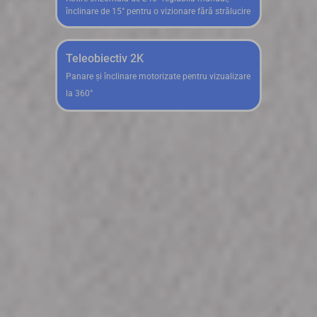
înclinare de 15° pentru o vizionare fără strălucire
Teleobiectiv 2K
Panare și înclinare motorizate pentru vizualizare
la 360°