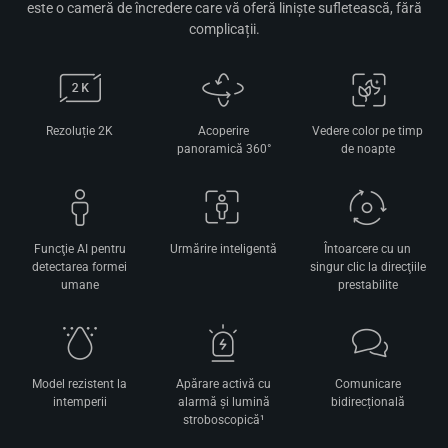
este o cameră de încredere care vă oferă liniște sufletească, fără
complicații.
Rezoluție 2K
Acoperire
Vedere color pe timp
panoramică 360°
de noapte
Funcţie AI pentru
Urmărire inteligentă
Întoarcere cu un
detectarea formei
singur clic la direcţiile
umane
prestabilite
Model rezistent la
Apărare activă cu
Comunicare
intemperii
alarmă şi lumină
bidirecțională
stroboscopică¹