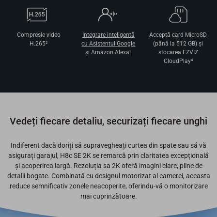
Compresie video
Integrare inteligentă
Acceptă card MicroSD
H.265²
cu Asistentul Google
(până la 512 GB) şi
şi Amazon Alexa³
stocarea EZVIZ
CloudPlay⁴
Vedeți fiecare detaliu, securizați fiecare unghi
Indiferent dacă doriți să supravegheați curtea din spate sau să vă
asigurați garajul, H8c SE 2K se remarcă prin claritatea excepțională
și acoperirea largă. Rezoluția sa 2K oferă imagini clare, pline de
detalii bogate. Combinată cu designul motorizat al camerei, aceasta
reduce semnificativ zonele neacoperite, oferindu-vă o monitorizare
mai cuprinzătoare.