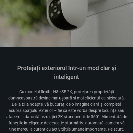
Protejați exteriorul într-un mod clar și
inteligent
Cu modelul flexibil H8c SE 2K, protejarea proprietății
dumneavoastră devine mai ușoară și mai eficientă ca niciodată.
De la zi la noapte, vă bucurați de o imagine clară și completă
asupra spațiului exterior – fie că este vorba despre locuință sau
afacere – datorită rezoluției 2K și acoperirii de 360°. Alimentată de
funcțiile inteligente de detecție și urmărire automată, camera vă
ține mereu la curent cu activitățile umane importante. Pe scurt,