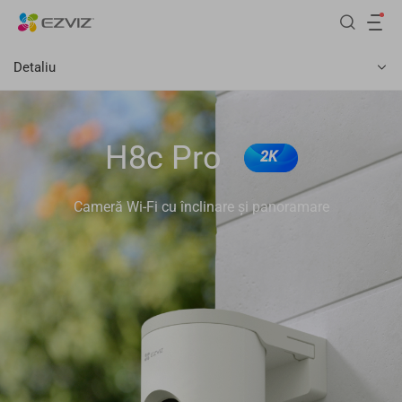
Detaliu
H8c Pro
2K
Cameră Wi-Fi cu înclinare şi panoramare