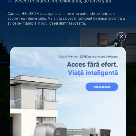
01
Vedere nocturnă impresionantă, de anvergură
Camera H8c SE 2K se asigură că nimeni nu pătrunde pe furiș sub
acoperirea întunericului. Vă ajută să vedeți suficient de departe pentru a
ști ce se întâmplă în jurul casei dumneavoastră.
Alb-negru
Full-Color