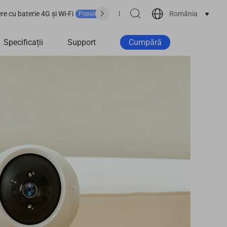
România
e cu baterie 4G și Wi-Fi
De unde cumpărăm?
Suport
Popular
Specificații
Support
Cumpără