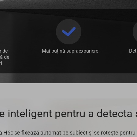
p de
Mai puțină supraexpunere
Det
ță de
i
e inteligent pentru a detecta 
 H6c se fixează automat pe subiect și se rotește pentru a