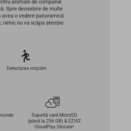
r pentru animale de companie
asă. Spre deosebire de multe
u a avea o vedere panoramică
c, nimic nu va scăpa atenției
Detectarea mișcării
oriunde
Suportă card MicroSD
(până la 256 GB) & EZVIZ
CloudPlay Stocare¹