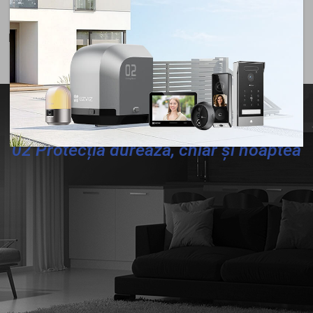
Rotație orizontală
Rotație verticală
02 Protecția durează, chiar și noaptea