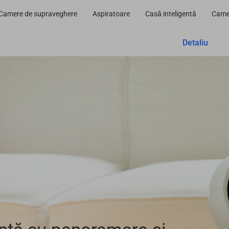
Camere de supraveghere
Aspiratoare
Casă inteligentă
Camer
Detaliu