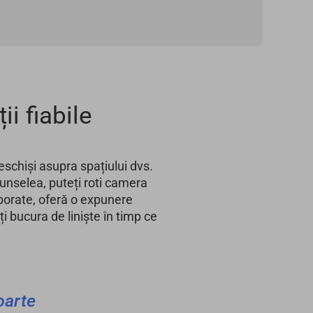
i fiabile
deschiși asupra spațiului dvs.
scunselea, puteți roti camera
porate, oferă o expunere
ți bucura de liniște în timp ce
oarte