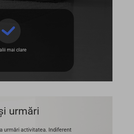
alii mai clare
și urmări
 urmări activitatea. Indiferent