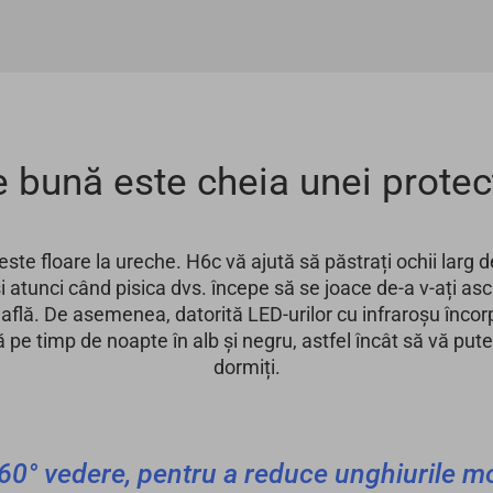
 bună este cheia unei protecți
este floare la ureche. H6c vă ajută să păstrați ochii larg 
r și atunci când pisica dvs. începe să se joace de-a v-ați a
află. De asemenea, datorită LED-urilor cu infraroșu încor
ră pe timp de noapte în alb și negru, astfel încât să vă pute
dormiți.
60° vedere, pentru a reduce unghiurile m