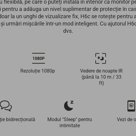
 flexibilă, pe care o puteți instala în interior ca monito
osi pentru a adăuga un nivel suplimentar de protecție în c
oar la un unghi de vizualizare fix, H6c se rotește pentr
 și urmări mișcările într-un mod inteligent. Cu ajutorul H6
dvs.
Rezoluție 1080p
Vedere de noapte IR
(până la 10 m / 33
ft)
ie bidirecțională
Modul "Sleep" pentru
Vezi de 
intimitate