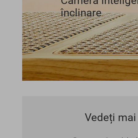
Cameră intelige
înclinare
Vedeți mai 