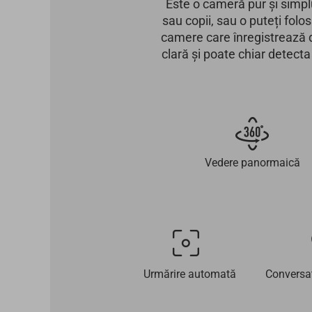
Este o cameră pur și simplu
sau copii, sau o puteți fol
camere care înregistrează d
clară și poate chiar detecta
Vedere panormaică
Urmărire automată
Conversaț