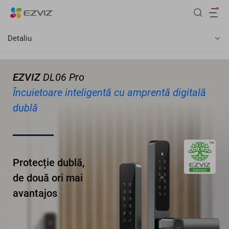
Detaliu
EZVIZ
DL06 Pro
Încuietoare inteligentă cu amprentă digitală
dublă
Protecție dublă,
de două ori mai
avantajos