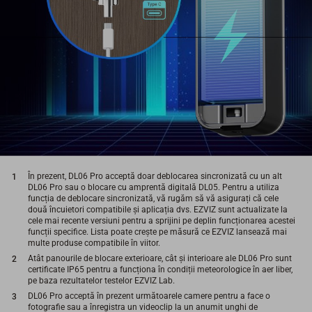
În prezent, DL06 Pro acceptă doar deblocarea sincronizată cu un alt
DL06 Pro sau o blocare cu amprentă digitală DL05. Pentru a utiliza
funcția de deblocare sincronizată, vă rugăm să vă asigurați că cele
două încuietori compatibile și aplicația dvs. EZVIZ sunt actualizate la
cele mai recente versiuni pentru a sprijini pe deplin funcționarea acestei
funcții specifice. Lista poate crește pe măsură ce EZVIZ lansează mai
multe produse compatibile în viitor.
Atât panourile de blocare exterioare, cât și interioare ale DL06 Pro sunt
certificate IP65 pentru a funcționa în condiții meteorologice în aer liber,
pe baza rezultatelor testelor EZVIZ Lab.
DL06 Pro acceptă în prezent următoarele camere pentru a face o
fotografie sau a înregistra un videoclip la un anumit unghi de