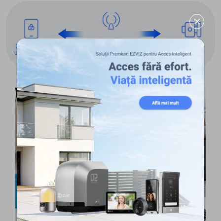
Wifi-ul de
Dispozitivul
Acasă/de la
DL06 Pro
utilizatorului
Magazin
Oameni de serviciu