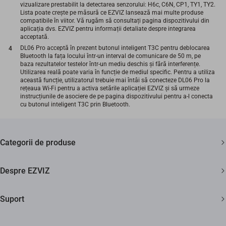
vizualizare prestabilit la detectarea senzorului: H6c, C6N, CP1, TY1, TY2.
Lista poate crește pe măsură ce EZVIZ lansează mai multe produse
compatibile în viitor. Vă rugăm să consultați pagina dispozitivului din
aplicația dvs. EZVIZ pentru informații detaliate despre integrarea
acceptată.
DL06 Pro acceptă în prezent butonul inteligent T3C pentru deblocarea
Bluetooth la fața locului într-un interval de comunicare de 50 m, pe
baza rezultatelor testelor într-un mediu deschis și fără interferențe.
Utilizarea reală poate varia în funcție de mediul specific. Pentru a utiliza
această funcție, utilizatorul trebuie mai întâi să conecteze DL06 Pro la
rețeaua Wi-Fi pentru a activa setările aplicației EZVIZ și să urmeze
instrucțiunile de asociere de pe pagina dispozitivului pentru a-l conecta
cu butonul inteligent T3C prin Bluetooth.
Categorii de produse
Camere de supraveghere
Despre EZVIZ
Aspiratoare
Cine suntem?
Suport
Smart home
Cum ne contactezi?
FAQs