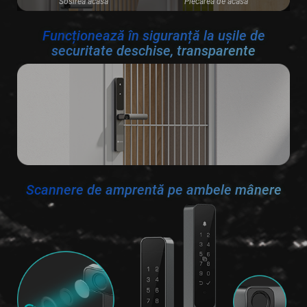
Sosirea acasă
Plecarea de acasă
Funcționează în siguranță la ușile de
securitate deschise, transparente
Scannere de amprentă pe ambele mânere