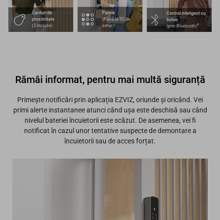
Parole
Carduri de
Control inteligent cu
(Până la 50 de
proximitate
buton
4
seturi)
(2 incluse)
(prin Bluetooth)
Rămâi informat, pentru mai multă siguranță
Primește notificări prin aplicația EZVIZ, oriunde și oricând. Vei
primi alerte instantanee atunci când ușa este deschisă sau când
nivelul bateriei încuietorii este scăzut. De asemenea, vei fi
notificat în cazul unor tentative suspecte de demontare a
încuietorii sau de acces forțat.