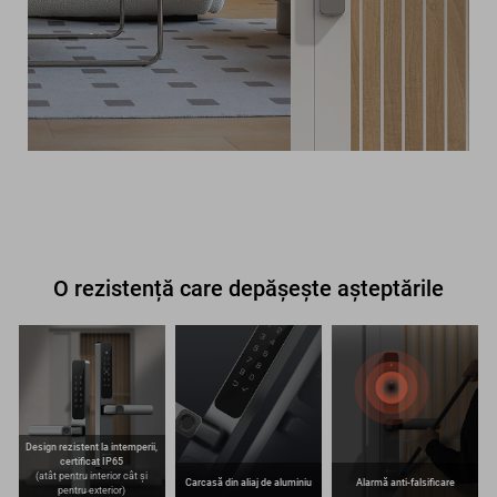
O rezistență care depășește așteptările
Design rezistent la intemperii,
certificat IP65
(atât pentru interior cât și
Carcasă din aliaj de aluminiu
Alarmă anti-falsificare
pentru exterior)