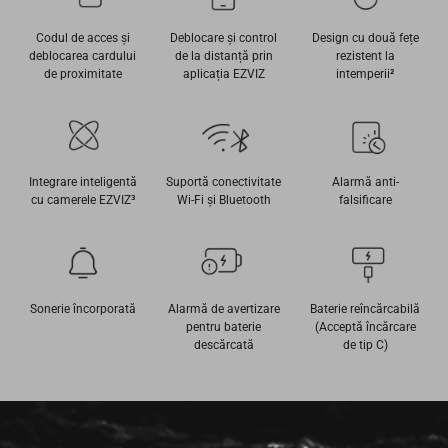
Codul de acces și
Deblocare și control
Design cu două fețe
deblocarea cardului
de la distanță prin
rezistent la
de proximitate
aplicația EZVIZ
intemperii
²
Integrare inteligentă
Suportă conectivitate
Alarmă anti-
cu camerele EZVIZ
³
Wi-Fi și Bluetooth
falsificare
Sonerie încorporată
Alarmă de avertizare
Baterie reîncărcabilă
pentru baterie
(Acceptă încărcare
descărcată
de tip C)