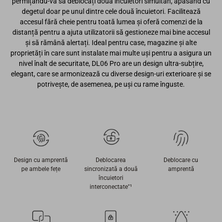
permițându-vă să deblocați două încuietori simultan, apăsând cu
degetul doar pe unul dintre cele două încuietori. Facilitează
accesul fără cheie pentru toată lumea și oferă comenzi de la
distanță pentru a ajuta utilizatorii să gestioneze mai bine accesul
și să rămână alertați. Ideal pentru case, magazine și alte
proprietăți în care sunt instalate mai multe uși pentru a asigura un
nivel înalt de securitate, DL06 Pro are un design ultra-subțire,
elegant, care se armonizează cu diverse design-uri exterioare și se
potrivește, de asemenea, pe uși cu rame înguste.
Design cu amprentă
Deblocarea
Deblocare cu
pe ambele fețe
sincronizată a două
amprentă
încuietori
interconectate"¹