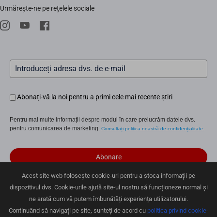
Știri
Urmărește-ne pe rețelele sociale
Repair Service
Trust Center
EZVIZ CSR
Evenimente
Abonați-vă la noi pentru a primi cele mai recente știri
Pentru mai multe informații despre modul în care prelucrăm datele dvs.
pentru comunicarea de marketing.
Consultați politica noastră de confidențialitate.
Abonare
Acest site web folosește cookie-uri pentru a stoca informații pe
dispozitivul dvs. Cookie-urile ajută site-ul nostru să funcționeze normal și
ne arată cum vă putem îmbunătăți experiența utilizatorului.
Politica de confidențialitate
|
Utilizarea cookie-urilor
|
Preferințe cookie
|
Terms of Service
|
Legal
Continuând să navigați pe site, sunteți de acord cu
politica privind cookie-