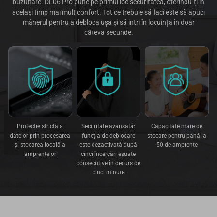
buzunare. DL06 Pro pune pe primul loc securitatea, oferindu-ți în
același timp mai mult confort. Tot ce trebuie să faci este să apuci
mânerul pentru a debloca ușa și să intri în locuință în doar
câteva secunde.
Protecție strictă a
Securitate avansată:
Capacitate mare de
datelor prin procesarea
funcția de deblocare
stocare pentru până la
și stocarea locală a
este dezactivată după
50 de amprente
amprentelor
cinci încercări eșuate
consecutive în decurs de
cinci minute