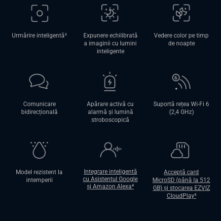
Urmărire inteligentă³
Expunere echilibrată
Vedere color pe timp
a imaginii cu lumini
de noapte
inteligente
Comunicare
Apărare activă cu
Suportă rețea Wi-Fi 6
bidirecțională
alarmă şi lumină
(2,4 GHz)
stroboscopică
Integrare inteligentă
Model rezistent la
Acceptă card
cu Asistentul Google
intemperii
MicroSD (până la 512
şi Amazon Alexa⁴
GB) şi stocarea EZVIZ
CloudPlay⁵