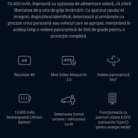
10.400 mAh, împreună cu opțiunea de alimentare solară, vă oferă
libertatea de a uita de grija încărcării. Cu ajutorul cipului AI
integrat, dispozitivul identifică, detectează și urmărește cu
precizie orice persoană sau vehicul care se apropie, menținând în
același timp o vedere panoramică de 360 de grade pentru o
protecție completă.
Rezoluție 4K
Mod Video Always-On
Vedere panoramică
2.0
360°
10,400 mAh
Funcționează cu
Detectarea formei
Rechargeable Lithium
panouri solare EZVIZ
umane / vehiculului
Battery
¹
(versiunile Type-C)
cu AI
pentru energie verde
²