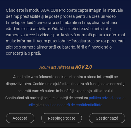
Când este în modul AOV, CB8 Pro poate capta imagini la intervale
de timp prestabilite și le poate procesa pentru a crea un video
time-lapse fluid6 care arată schimbările în timp, chiar și atunci
când nu există activitate. Odată ce detectează o activitate,
camera va trece la videoclipuri la viteză normală pentru a oferi mai
multe informații. Acum puteți obține înregistrarea pe tot parcursul
zilei pe o cameră alimentată cu baterie, fără a fi nevoie să o
conectați la o priză.
AOV 2.0
Acum actualizată la
Acest site web folosește cookie-uri pentru a stoca informații pe
dispozitivul dvs. Cookie-urile ajută site-ul nostru să funcționeze normal și
ne arată cum vă putem îmbunătăți experiența utilizatorului.
Consum mai eficient al bateriei pentru înregistrări pe parcursul întregii zile
Continuând să navigați pe site, sunteți de acord cu
politica privind cookie-
urile
și cu
politica noastră de confidențialitate
.
Interval de timp ultra-scurt de 1 secundă
Acceptă
Respinge toate
Gestionează