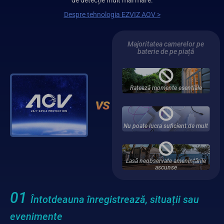
Despre tehnologia EZVIZ AOV >
Majoritatea camerelor pe
baterie de pe piață
Ratează momente esențiale
Nu poate lucra suficient de mult
Lasă neobservate amenințările
ascunse
01
Întotdeauna înregistrează, situații sau
evenimente