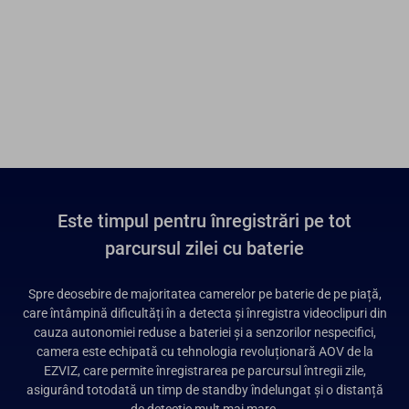
Este timpul pentru înregistrări pe tot
parcursul zilei cu baterie
Spre deosebire de majoritatea camerelor pe baterie de pe piață,
care întâmpină dificultăți în a detecta și înregistra videoclipuri din
cauza autonomiei reduse a bateriei și a senzorilor nespecifici,
camera este echipată cu tehnologia revoluționară AOV de la
EZVIZ, care permite înregistrarea pe parcursul întregii zile,
asigurând totodată un timp de standby îndelungat și o distanță
de detecție mult mai mare.