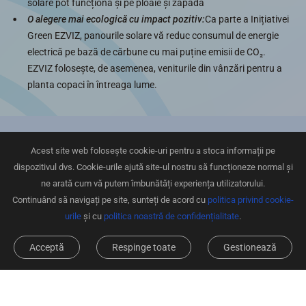
solare pot funcționa și pe ploaie și zăpadă
O alegere mai ecologică cu impact pozitiv:
Ca parte a Inițiativei
Green EZVIZ, panourile solare vă reduc consumul de energie
electrică pe bază de cărbune cu mai puține emisii de CO₂.
EZVIZ folosește, de asemenea, veniturile din vânzări pentru a
planta copaci în întreaga lume.
Acest site web folosește cookie-uri pentru a stoca informații pe
Construit pentru a economisi și pentru a fi
dispozitivul dvs. Cookie-urile ajută site-ul nostru să funcționeze normal și
sustenabil
ne arată cum vă putem îmbunătăți experiența utilizatorului.
Continuând să navigați pe site, sunteți de acord cu
politica privind cookie-
Când sunt conectate la un microinvertor EZVIZ¹, cele patru
urile
și cu
politica noastră de confidențialitate
.
panouri solare conectate ajută la transformarea razelor solare
libere în energie electrică utilizabilă. Setul este capabil să genereze
Acceptă
Respinge toate
Gestionează
până la 584 kWh de energie electrică pe an.²
În fiecare an produce până la