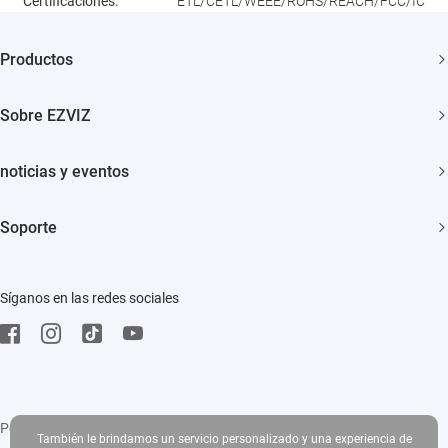
Certificaciones:
ETL/CETL/WEEE/ROHS/REACH/FCC/IC
Productos
Cámaras de Seguridad
Sobre EZVIZ
Casa Inteligente
¿Quiénes Somos?
noticias y eventos
Contáctenos
Sala de Prensa
Soporte
Cooperación
Eventos
Preguntas Frecuentes
Trust Center
Síganos en las redes sociales
Descargar
EZVIZ Green
EZVIZ CSR
Política de privacidad
|
Uso de cookies
|
Condiciones del servicio
|
Legal
También le brindamos un servicio personalizado y una experiencia de