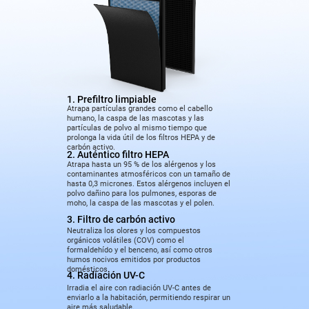
1. Prefiltro limpiable
Atrapa partículas grandes como el cabello
humano, la caspa de las mascotas y las
partículas de polvo al mismo tiempo que
prolonga la vida útil de los filtros HEPA y de
carbón activo.
2. Auténtico filtro HEPA
Atrapa hasta un 95 % de los alérgenos y los
contaminantes atmosféricos con un tamaño de
hasta 0,3 micrones. Estos alérgenos incluyen el
polvo dañino para los pulmones, esporas de
moho, la caspa de las mascotas y el polen.
3. Filtro de carbón activo
Neutraliza los olores y los compuestos
orgánicos volátiles (COV) como el
formaldehído y el benceno, así como otros
humos nocivos emitidos por productos
domésticos.
4. Radiación UV-C
Irradia el aire con radiación UV-C antes de
enviarlo a la habitación, permitiendo respirar un
aire más saludable.