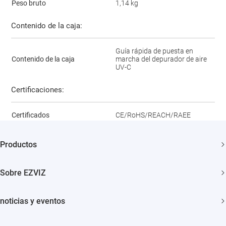
Peso bruto
1,14 kg
Contenido de la caja:
Guía rápida de puesta en
Contenido de la caja
marcha del depurador de aire
UV-C
Certificaciones:
Certificados
CE/RoHS/REACH/RAEE
Productos
Cámaras de Seguridad
Sobre EZVIZ
Casa Inteligente
¿Quiénes Somos?
noticias y eventos
Contáctenos
Sala de Prensa