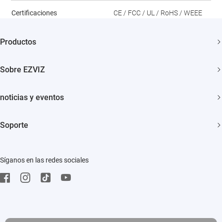
Certificaciones
CE / FCC / UL / RoHS / WEEE
Productos
Cámaras de Seguridad
Sobre EZVIZ
Casa Inteligente
¿Quiénes Somos?
noticias y eventos
Contáctenos
Sala de Prensa
Soporte
Cooperación
Eventos
Preguntas Frecuentes
Trust Center
Síganos en las redes sociales
Descargar
EZVIZ Green
EZVIZ CSR