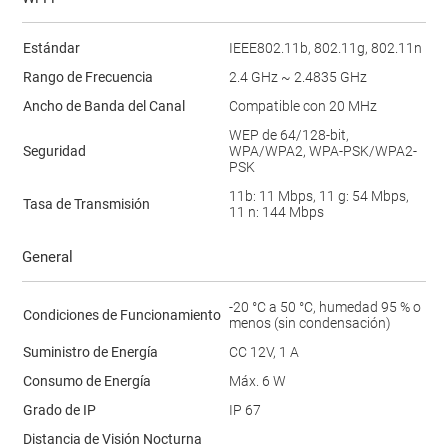
Estándar
IEEE802.11b, 802.11g, 802.11n
Rango de Frecuencia
2.4 GHz ~ 2.4835 GHz
Ancho de Banda del Canal
Compatible con 20 MHz
WEP de 64/128-bit,
Seguridad
WPA/WPA2, WPA-PSK/WPA2-
PSK
11b: 11 Mbps, 11 g: 54 Mbps,
Tasa de Transmisión
11 n: 144 Mbps
General
-20 °C a 50 °C, humedad 95 % o
Condiciones de Funcionamiento
menos (sin condensación)
Suministro de Energía
CC 12V, 1 A
Consumo de Energía
Máx. 6 W
Grado de IP
IP 67
Distancia de Visión Nocturna