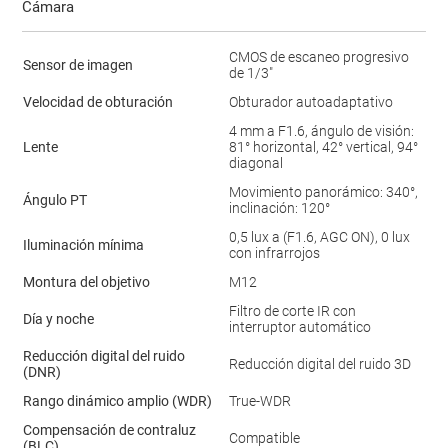
Cámara
CMOS de escaneo progresivo
Sensor de imagen
de 1/3"
Velocidad de obturación
Obturador autoadaptativo
4 mm a F1.6, ángulo de visión:
Lente
81° horizontal, 42° vertical, 94°
diagonal
Movimiento panorámico: 340°,
Ángulo PT
inclinación: 120°
0,5 lux a (F1.6, AGC ON), 0 lux
Iluminación mínima
con infrarrojos
Montura del objetivo
M12
Filtro de corte IR con
Día y noche
interruptor automático
Reducción digital del ruido
Reducción digital del ruido 3D
(DNR)
Rango dinámico amplio (WDR)
True-WDR
Compensación de contraluz
Compatible
(BLC)