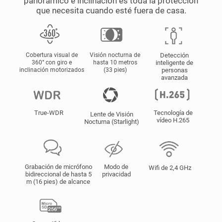
panorámico e inclinación es toda la protección
que necesita cuando esté fuera de casa.
Cobertura visual de
Visión nocturna de
Detección
360° con giro e
hasta 10 metros
inteligente de
inclinación motorizados
(33 pies)
personas
avanzada
True-WDR
Tecnología de
Lente de Visión
vídeo H.265
Nocturna (Starlight)
Grabación de micrófono
Modo de
Wifi de 2,4 GHz
bidireccional de hasta 5
privacidad
m (16 pies) de alcance