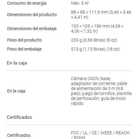
Consumo de energía
Máx. 5 W
88 × 88 × 111,9 mm (3,46 × 3,46
Dimensiones del producto
× 4,41 in)
103 × 103 × 186 mm (4,06 ×
Dimensiones del embalaje
4,06 × 7,32 in)
Peso del producto
255 g (0,56 libras) (9 oz)
Peso del embalaje
513 g (1,13 libras) (18 oz)
En la caja
Cámara C6CN; base;
adaptador de corriente; cable
de alimentación de 3 m (9,8
En la caja
pies); juego de tornillos; plantilla
de perforación; guía de inicio
rápido
Certificados
FCC / UL / CE / WEEE / REACH
Certificados
/ ROHS