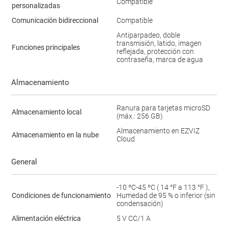
Compatible
personalizadas
Comunicación bidireccional
Compatible
Antiparpadeo, doble
transmisión, latido, imagen
Funciones principales
reflejada, protección con
contraseña, marca de agua
Almacenamiento
Ranura para tarjetas microSD
Almacenamiento local
(máx.: 256 GB)
Almacenamiento en EZVIZ
Almacenamiento en la nube
Cloud
General
-10 ºC-45 ºC ( 14 °F a 113 °F ),
Condiciones de funcionamiento
Humedad de 95 % o inferior (sin
condensación)
Alimentación eléctrica
5 V CC/1 A