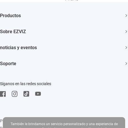
Productos
Cámaras de Seguridad
Sobre EZVIZ
Casa Inteligente
¿Quiénes Somos?
noticias y eventos
Contáctenos
Sala de Prensa
Soporte
Cooperación
Eventos
Preguntas Frecuentes
Trust Center
Síganos en las redes sociales
Descargar
EZVIZ Green
EZVIZ CSR
Política de privacidad
|
Uso de cookies
|
Condiciones del servicio
|
Legal
También le brindamos un servicio personalizado y una experiencia de