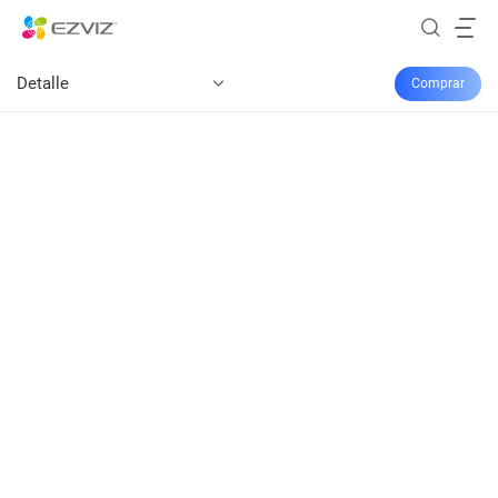
Detalle
Comprar
C3X
uchador contra oscurida
accionamiento por AI