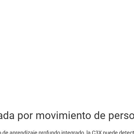
Visión nocturna con ledes integrados
remos, por ejemplo, un almacén completamente cerrado o áreas ru
a C3X cambiará al modo en blanco y negro para garantizar la máxima
ada por movimiento de perso
 de aprendizaje profundo integrado, la C3X puede detec