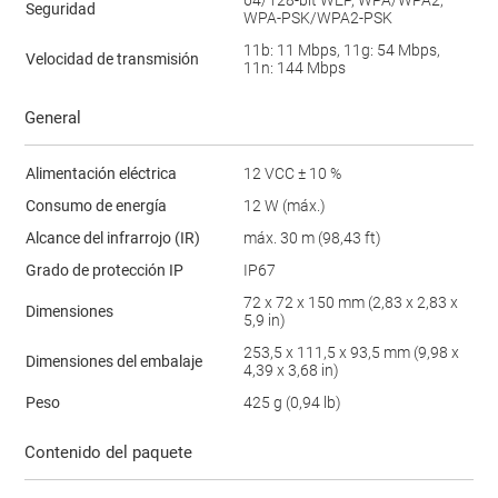
64/128-bit WEP, WPA/WPA2,
Seguridad
WPA-PSK/WPA2-PSK
11b: 11 Mbps, 11g: 54 Mbps,
Velocidad de transmisión
11n: 144 Mbps
General
Alimentación eléctrica
12 VCC ± 10 %
Consumo de energía
12 W (máx.)
Alcance del infrarrojo (IR)
máx. 30 m (98,43 ft)
Grado de protección IP
IP67
72 x 72 x 150 mm (2,83 x 2,83 x
Dimensiones
5,9 in)
253,5 x 111,5 x 93,5 mm (9,98 x
Dimensiones del embalaje
4,39 x 3,68 in)
Peso
425 g (0,94 lb)
Contenido del paquete