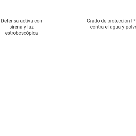
Defensa activa con
Grado de protección I
sirena y luz
contra el agua y polv
estroboscópica
e doble presente en una cáma
e la cámara de 2 MP de lente doble, la generación de imá
o dos lentes: una lente graba la luminosidad ambiental y 
. Posteriormente, las dos imágenes se combinan usando 
ZVIZ para crear una imagen rica en detalles y colores real