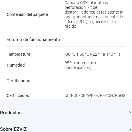
Cámara C3X; plantilla de
perforación; kit de
destornilladores; kit resistente al
Contenido del paquete
agua; adaptador de corriente de
1,5 m (4,9 ft), y guía de inicio
rápido.
Entorno de funcionamiento
Temperatura
-30 °C a 60 °C (-22 °F a 140 °F )
95 % o inferior (sin
Humedad
condensación)
Certificados
Certificados
UL/FCC/CE/WEEE/REACH/RoHS
Productos
Cámaras de Seguridad
Sobre EZVIZ