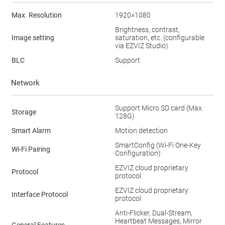
Max. Resolution
1920×1080
Brightness, contrast,
Image setting
saturation, etc. (configurable
via EZVIZ Studio)
BLC
Support
Network
Support Micro SD card (Max.
Storage
128G)
Smart Alarm
Motion detection
SmartConfig (Wi-Fi One-Key
Wi-Fi Pairing
Configuration)
EZVIZ cloud proprietary
Protocol
protocol
EZVIZ cloud proprietary
Interface Protocol
protocol
Anti-Flicker, Dual-Stream,
Heartbeat Messages, Mirror
General Features