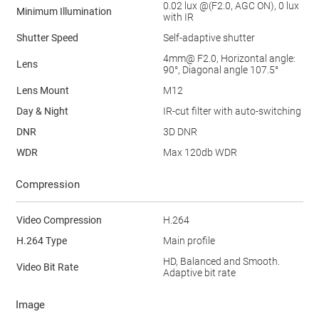
0.02 lux @(F2.0, AGC ON), 0 lux
Minimum Illumination
with IR
Shutter Speed
Self-adaptive shutter
4mm@ F2.0, Horizontal angle:
Lens
90°, Diagonal angle 107.5°
Lens Mount
M12
Day & Night
IR-cut filter with auto-switching
DNR
3D DNR
WDR
Max 120db WDR
Compression
Video Compression
H.264
H.264 Type
Main profile
HD, Balanced and Smooth.
Video Bit Rate
Adaptive bit rate
Image