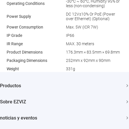
-30°C ~ 60°C, Humidity 95% or
Operating Conditions
less (non-condensing)
DC 12V±10% Or PoE (Power
Power Supply
over Ethernet) (Optional)
Power Consumption
Max. 5W (ICR 7W)
IP Grade
IP66
IR Range
MAX. 30 meters
Product Dimensions
176.3mm × 83.5mm × 69.8mm
Packaging Dimensions
252mm x 92mm x 90mm
Weight
331g
Productos
Cámaras de Seguridad
Sobre EZVIZ
Casa Inteligente
¿Quiénes Somos?
noticias y eventos
Contáctenos
Sala de Prensa