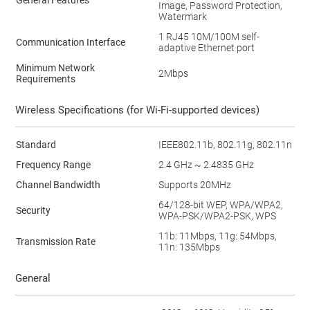
Image, Password Protection,
Watermark
1 RJ45 10M/100M self-
Communication Interface
adaptive Ethernet port
Minimum Network
2Mbps
Requirements
Wireless Specifications (for Wi-Fi-supported devices)
Standard
IEEE802.11b, 802.11g, 802.11n
Frequency Range
2.4 GHz ~ 2.4835 GHz
Channel Bandwidth
Supports 20MHz
64/128-bit WEP, WPA/WPA2,
Security
WPA-PSK/WPA2-PSK, WPS
11b: 11Mbps, 11g: 54Mbps,
Transmission Rate
11n: 135Mbps
General