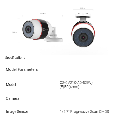
Specifications
Model Parameters
CS-CV210-A0-52(W)
Model
(E)FR(4mm)
Camera
Image Sensor
1/2.7” Progressive Scan CMOS