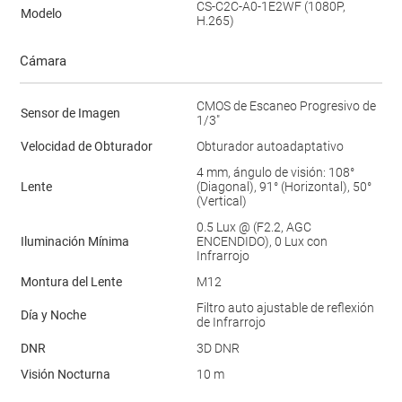
CS-C2C-A0-1E2WF (1080P,
Modelo
H.265)
Cámara
CMOS de Escaneo Progresivo de
Sensor de Imagen
1/3"
Velocidad de Obturador
Obturador autoadaptativo
4 mm, ángulo de visión: 108°
Lente
(Diagonal), 91° (Horizontal), 50°
(Vertical)
0.5 Lux @ (F2.2, AGC
Iluminación Mínima
ENCENDIDO), 0 Lux con
Infrarrojo
Montura del Lente
M12
Filtro auto ajustable de reflexión
Día y Noche
de Infrarrojo
DNR
3D DNR
Visión Nocturna
10 m