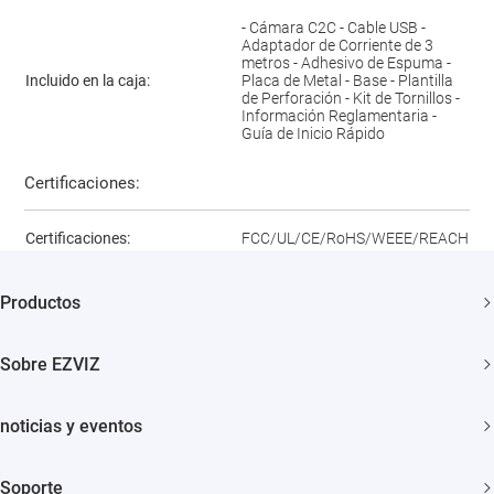
- Cámara C2C - Cable USB -
Adaptador de Corriente de 3
metros - Adhesivo de Espuma -
Incluido en la caja:
Placa de Metal - Base - Plantilla
de Perforación - Kit de Tornillos -
Información Reglamentaria -
Guía de Inicio Rápido
Certificaciones:
Certificaciones:
FCC/UL/CE/RoHS/WEEE/REACH
Productos
Cámaras de Seguridad
Sobre EZVIZ
Casa Inteligente
¿Quiénes Somos?
noticias y eventos
Contáctenos
Sala de Prensa
Soporte