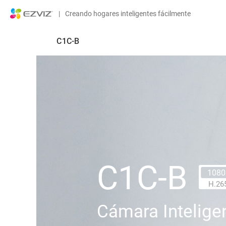
|
Creando hogares inteligentes fácilmente
C1C-B
C1C-B
1080
H.26
Cámara Intelige