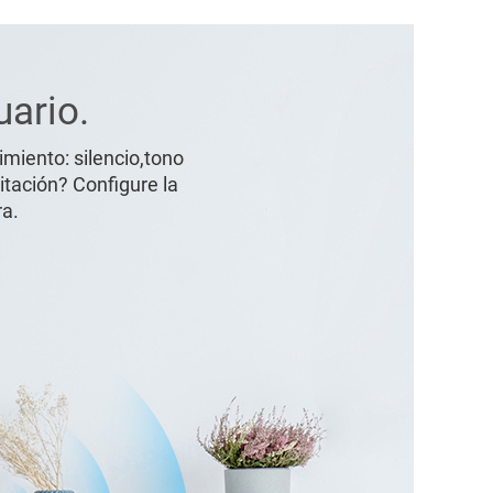
uario.
miento: silencio,tono
itación? Configure la
ra.