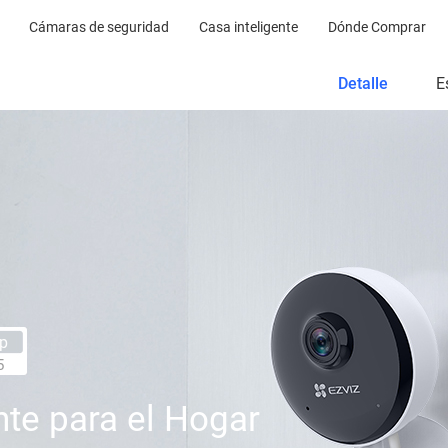
Cámaras de seguridad
Casa inteligente
Dónde Comprar
Detalle
E
p
5
nte para el Hogar