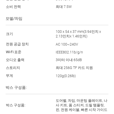
소비 전력
최대 7.5W
모델/차임
100 x 54 x 37 mm(3.94인치 x
크기
2.13인치x 1.46인치)
전원 공급 장치
AC 100~240V
Wi-Fi 표준
IEEE802.11b/g/n
오디오 출력
3미터 이내 65dB
스토리지
최대 256G TF 카드 지원
무게
120g(0.26lb)
박스 구성품:
도어벨, 차임, 마운팅 플레이트, 나
박스 구성품:
사 키트, 폼 스티커, 드릴 템플릿,
핀, 전원 케이블, 빠른 시작 가이드