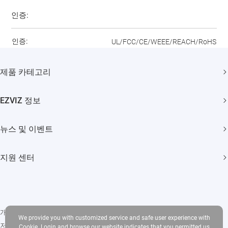
인증:
인증:
UL/FCC/CE/WEEE/REACH/RoHS
제품 카테고리
홈 카메라
EZVIZ 정보
스마트 홈
회사 소개
뉴스 및 이벤트
문의하기
뉴스 보도
지원 센터
Trust Center
이벤트
자주 묻는 질문
EZVIZ CSR
다운로드
개인 정보 정책
|
쿠키 사용
|
Terms of Service
|
Legal
We provide you with customized service and safe user experience with
저작권 © 2026 Ezviz Inc. 판권 소유
Cookie. Login and browse our website indicates that you permitted us