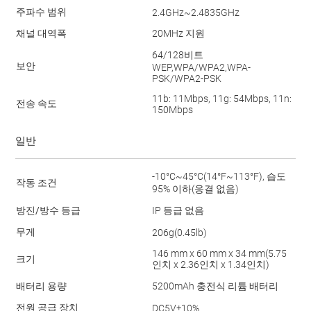
주파수 범위
2.4GHz~2.4835GHz
채널 대역폭
20MHz 지원
64/128비트
보안
WEP,WPA/WPA2,WPA-
PSK/WPA2-PSK
11b: 11Mbps, 11g: 54Mbps, 11n:
전송 속도
150Mbps
일반
-10°C~45°C(14°F~113°F), 습도
작동 조건
95% 이하(응결 없음)
방진/방수 등급
IP 등급 없음
무게
206g(0.45lb)
146 mm x 60 mm x 34 mm(5.75
크기
인치 x 2.36인치 x 1.34인치)
배터리 용량
5200mAh 충전식 리튬 배터리
전원 공급 장치
DC5V±10%