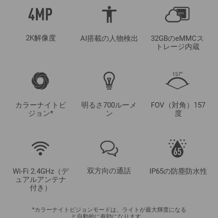
2K解像度
AI搭載の人物検出
32GBのeMMCス
トレージ内蔵
カラーナイトビ
明るさ700ルーメ
FOV（対角）157
ジョン*
ン
度
双方向の通話
Wi-Fi 2.4GHz（デ
IP65の防塵防水性
ュアルアンテナ
付き）
*カラーナイトビジョンモードは、ライトが最大輝度になる
と自動的に有効になります。