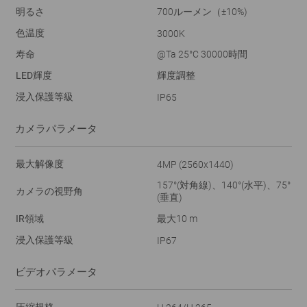
明るさ
700ルーメン（±10%)
色温度
3000K
寿命
@Ta 25°C 30000時間
LED輝度
輝度調整
浸入保護等級
IP65
カメラパラメータ
最大解像度
4MP (2560x1440)
157°(対角線)、140°(水平)、75°
カメラの視野角
(垂直)
IR領域
最大10 m
浸入保護等級
IP67
ビデオパラメータ
圧縮規格