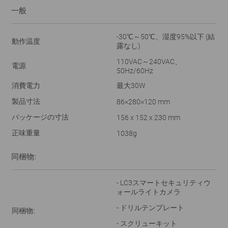
一般
-30℃～50℃、湿度95%以下 (結
動作温度
露なし)
110VAC～240VAC、
電源
50Hz/60Hz
消費電力
最大30W
製品寸法
86×280×120 mm
パッケージの寸法
156 x 152 x 230 mm
正味重量
1038g
同梱物:
- LC3スマートセキュリティウ
ォールライトカメラ
- ドリルテンプレート
同梱物:
- スクリューキット