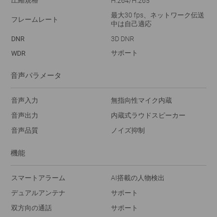
H.264/H.265
最大30 fps、ネットワーク伝送
フレームレート
中は自己適応
DNR
3D DNR
サポート
WDR
音声パラメータ
音声入力
無指向性マイク内蔵
音声出力
内蔵式ラウドスピーカー
音声品質
ノイズ抑制
機能
スマートアラーム
AI搭載の人物検出
デュアルアンテナ
サポート
双方向の通話
サポート