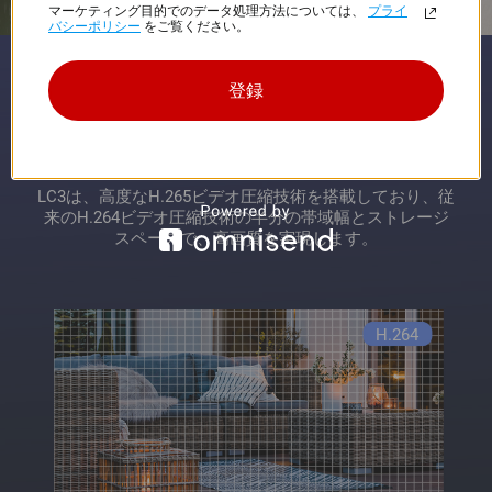
マーケティング目的でのデータ処理方法については、
プライ
バシーポリシー
をご覧ください。
登録
ストレージと帯域幅に要する
費用を節約。
LC3は、高度なH.265ビデオ圧縮技術を搭載しており、従
来のH.264ビデオ圧縮技術の半分の帯域幅とストレージ
スペースで、高画質を実現します。
H.264