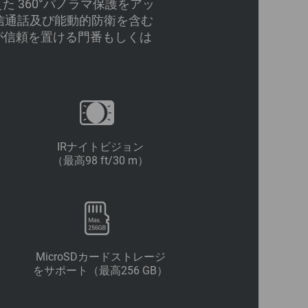
備えた 360°パノラマ保護をアッ
受信通話及び能動的防衛を含む
が信頼を置ける門番もしくは
IRナイトビジョン
（最高98 ft/30 m）
MicroSDカードストレージ
をサポート（最高256 GB）