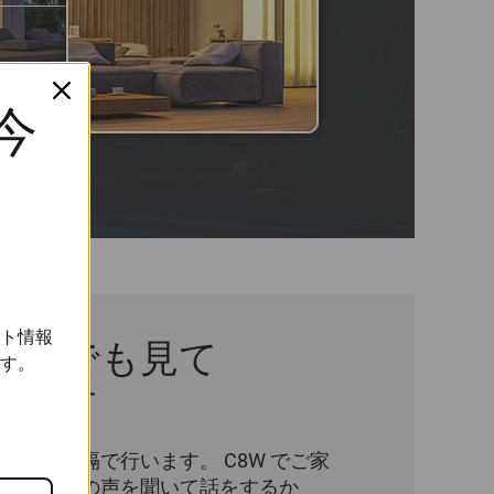
に今
ト情報
からでも見て
す。
て話す
通信は遠隔で行います。 C8W でご家
する訪問者の声を聞いて話をするか